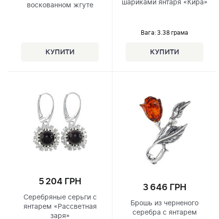
шариками янтаря «Кира»
воскованном жгуте
Вага: 3.38 грама
5 204 ГРН
3 646 ГРН
Серебряные серьги с
Брошь из черненого
янтарем «Рассветная
серебра с янтарем
заря»