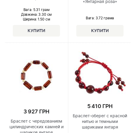
«Янтарная роза»
Вага: 5.31 грам
Довжина:
3.30 см
Вага: 3.72 грама
Ширина
: 1.50 см
5 410 ГРН
3 927 ГРН
Браслет-оберег с красной
Браслет с чередованием
нитью и темными
цилиндрических камней и
шариками янтаря
шариков янтаря