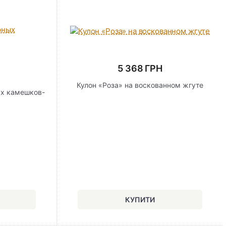
5 368 ГРН
Кулон «Роза» на воскованном жгуте
ых камешков-