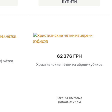
62 376 ГРН
) чётки
Христианские чётки из зёрен-кубиков
Вага: 54.65 грама
Довжина:
25 см