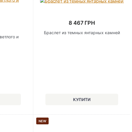
8 467 ГРН
Браслет из темных янтарных камней
ветлого и
я
NEW