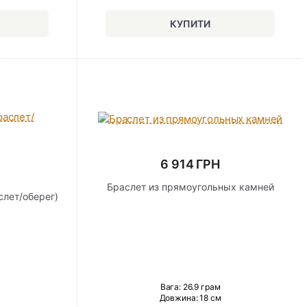
6 914 ГРН
Браслет из прямоугольных камней
слет/оберег)
Вага: 26.9 грам
Довжина:
18 см