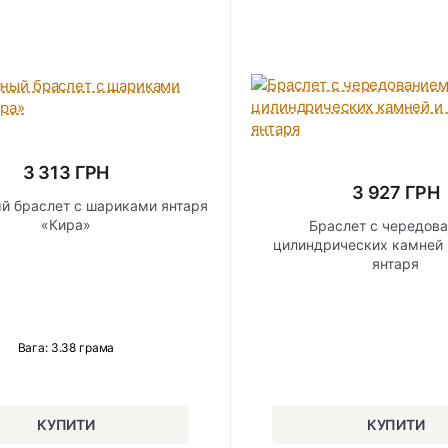
3 313 ГРН
3 927 ГРН
й браслет с шариками янтаря
«Кира»
Браслет с чередов
цилиндрических камней 
янтаря
Вага: 3.38 грама