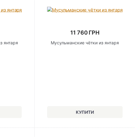
11 760 ГРН
з янтаря
Мусульманские чётки из янтаря