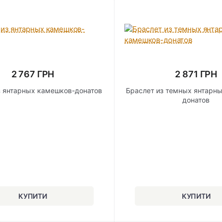
2 767 ГРН
2 871 ГРН
з янтарных камешков-донатов
Браслет из темных янтарн
донатов