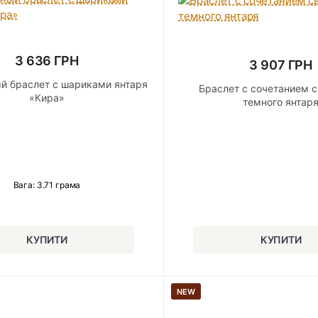
3 636 ГРН
3 907 ГРН
й браслет с шариками янтаря
Браслет с сочетанием с
«Кира»
темного янтар
Вага: 3.71 грама
NEW