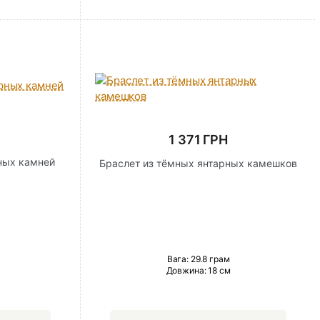
1 371 ГРН
ных камней
Браслет из тёмных янтарных камешков
Вага: 29.8 грам
Довжина:
18 см