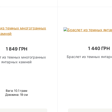
1 440 ГРН
1 849 ГРН
Браслет из темных янтар
т из темных многогранных
янтарных камней
Вага: 10.1 грам
Довжина:
19 см