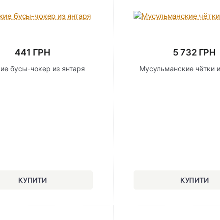
441 ГРН
5 732 ГРН
ие бусы-чокер из янтаря
Мусульманские чётки и