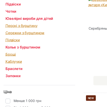
Підвіски
Чотки
Ювелірні вироби для дітей
Персні з бурштину
Серебряны
Сережки з бурштином
Підвіски
Колье з бурштином
Броші
Каблучки
Браслети
Запонки
Ціна
NEW
Менше 1 000 грн