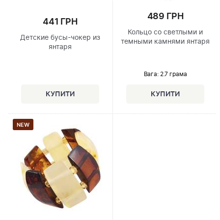
489 ГРН
441 ГРН
Кольцо со светлыми и
Детские бусы-чокер из
темными камнями янтаря
янтаря
Вага: 2.7 грама
NEW