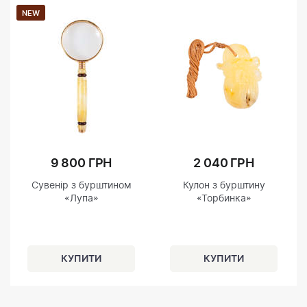
NEW
9 800 ГРН
2 040 ГРН
Сувенір з бурштином
Кулон з бурштину
«Лупа»
«Торбинка»