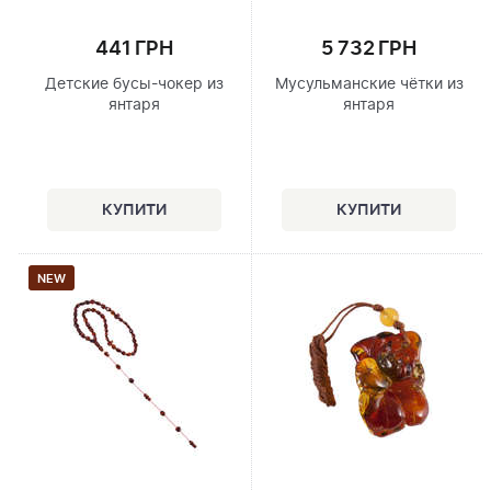
441 ГРН
5 732 ГРН
Детские бусы-чокер из
Мусульманские чётки из
янтаря
янтаря
NEW