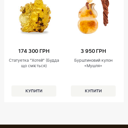
174 300 ГРН
3 950 ГРН
Статуетка "Хотей" (Будда
Бурштиновий кулон
що сміється)
«Мушля»