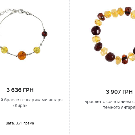
3 636 ГРН
3 907 ГРН
й браслет с шариками янтаря
Браслет с сочетанием с
«Кира»
темного янтар
Вага: 3.71 грама