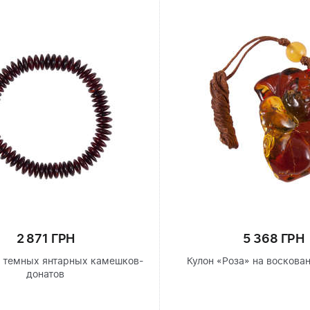
2 871 ГРН
5 368 ГРН
з темных янтарных камешков-
Кулон «Роза» на воскова
донатов