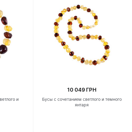
10 049 ГРН
ветлого и
Бусы с сочетанием светлого и темного
я
янтаря