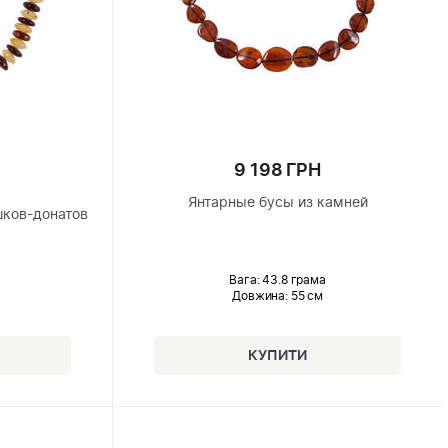
9 198 ГРН
Янтарные бусы из камней
шков-донатов
Вага: 43.8 грама
Довжина:
55 см