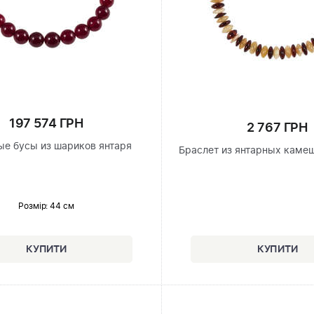
197 574 ГРН
2 767 ГРН
е бусы из шариков янтаря
Браслет из янтарных каме
Розмір
: 44 см