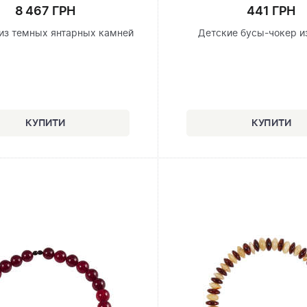
8 467 ГРН
441 ГРН
из темных янтарных камней
Детские бусы-чокер и