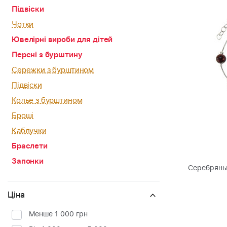
Підвіски
Чотки
Ювелірні вироби для дітей
Персні з бурштину
Сережки з бурштином
Підвіски
Колье з бурштином
Броші
Каблучки
Браслети
Запонки
Серебряны
Ціна
Менше 1 000 грн