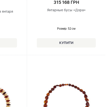
315 168 ГРН
Янтарные бусы «Дора»
з янтаря
Розмір
: 52 см