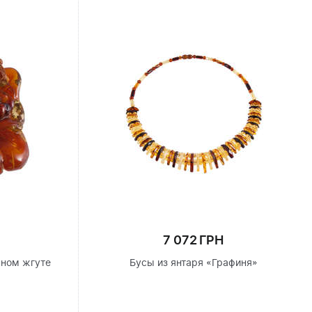
7 072 ГРН
нном жгуте
Бусы из янтаря «Графиня»