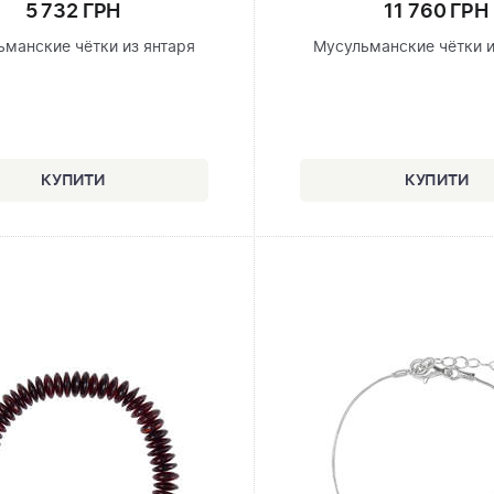
5 732 ГРН
11 760 ГРН
ьманские чётки из янтаря
Мусульманские чётки и