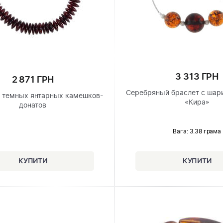
3 313 ГРН
2 871 ГРН
Серебряный браслет с шар
з темных янтарных камешков-
«Кира»
донатов
Вага: 3.38 грама