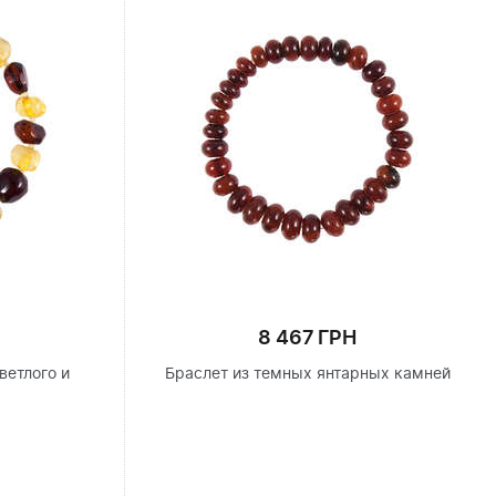
8 467 ГРН
ветлого и
Браслет из темных янтарных камней
я