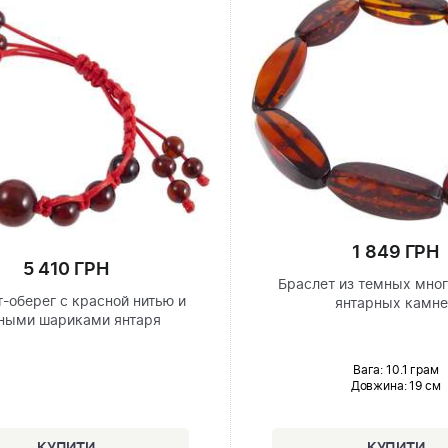
1 849 ГРН
5 410 ГРН
Браслет из темных мно
-оберег с красной нитью и
янтарных камн
ными шариками янтаря
Вага: 10.1 грам
Довжина:
19 см