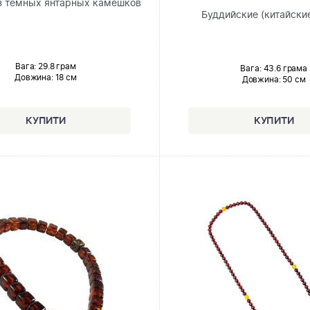
з тёмных янтарных камешков
Буддийские (китайские
Вага: 29.8 грам
Вага: 43.6 грама
Довжина:
18 см
Довжина:
50 см