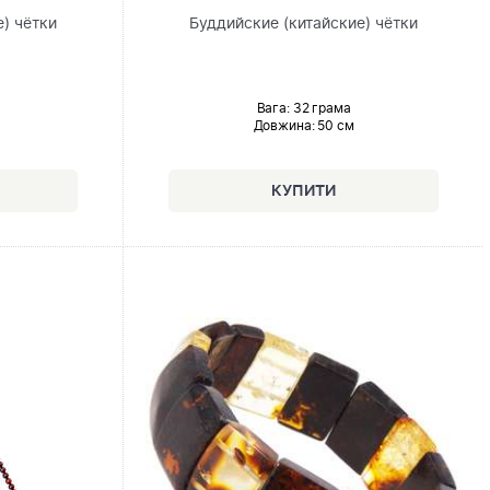
) чётки
Буддийские (китайские) чётки
Вага: 32 грама
Довжина:
50 см