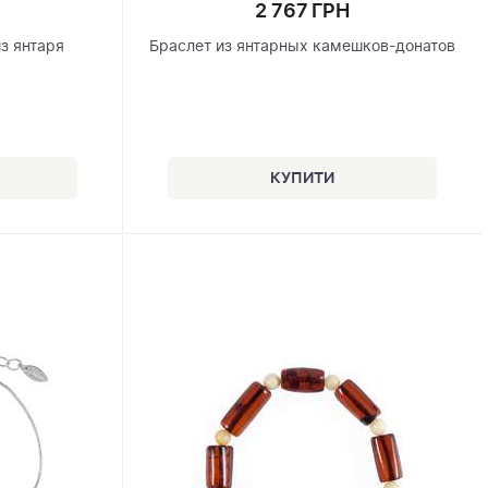
2 767 ГРН
з янтаря
Браслет из янтарных камешков-донатов