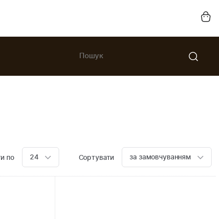
24
за замовчуванням
и по
Сортувати