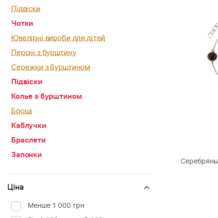
Підвіски
Чотки
Ювелірні вироби для дітей
Персні з бурштину
Сережки з бурштином
Підвіски
Колье з бурштином
Броші
Каблучки
Браслети
Запонки
Серебряны
Ціна
Менше 1 000 грн