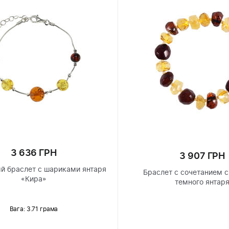
3 636 ГРН
3 907 ГРН
й браслет с шариками янтаря
Браслет с сочетанием с
«Кира»
темного янтар
Вага: 3.71 грама