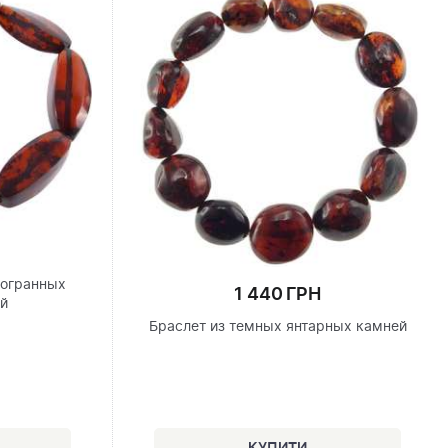
гогранных
1 440 ГРН
ей
Браслет из темных янтарных камней