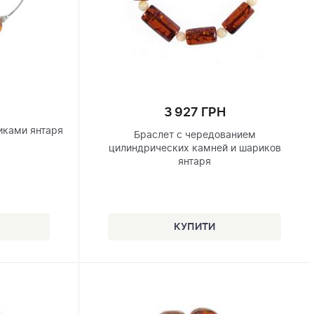
3 927 ГРН
иками янтаря
Браслет с чередованием
цилиндрических камней и шариков
янтаря