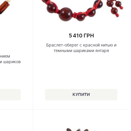
5 410 ГРН
Браслет-оберег с красной нитью и
темными шариками янтаря
анием
и шариков