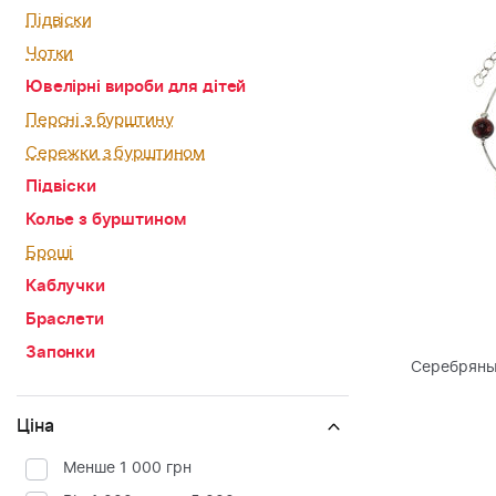
Підвіски
Чотки
Ювелірні вироби для дітей
Персні з бурштину
Сережки з бурштином
Підвіски
Колье з бурштином
Броші
Каблучки
Браслети
Запонки
Серебряны
Ціна
Менше 1 000 грн