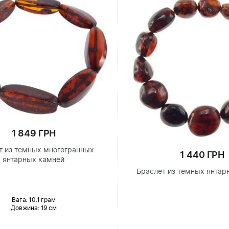
1 849 ГРН
т из темных многогранных
1 440 ГРН
янтарных камней
Браслет из темных янтар
Вага: 10.1 грам
Довжина:
19 см