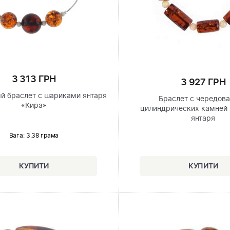
3 313 ГРН
3 927 ГРН
й браслет с шариками янтаря
Браслет с чередов
«Кира»
цилиндрических камней 
янтаря
Вага: 3.38 грама