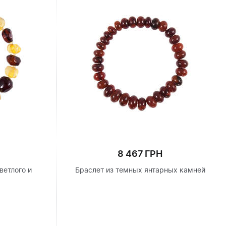
8 467 ГРН
ветлого и
Браслет из темных янтарных камней
я