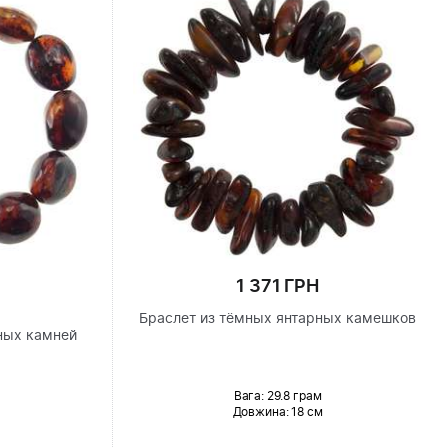
1 371 ГРН
Браслет из тёмных янтарных камешков
ных камней
Вага: 29.8 грам
Довжина:
18 см