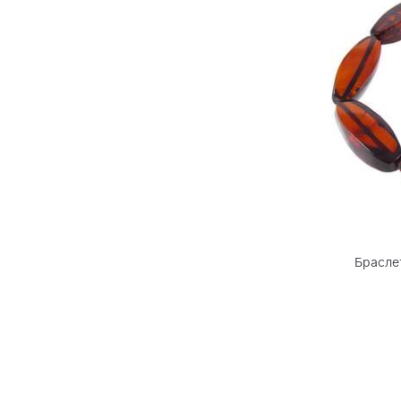
Брасле