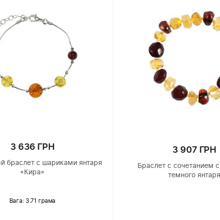
3 636 ГРН
3 907 ГРН
й браслет с шариками янтаря
Браслет с сочетанием с
«Кира»
темного янтар
Вага: 3.71 грама