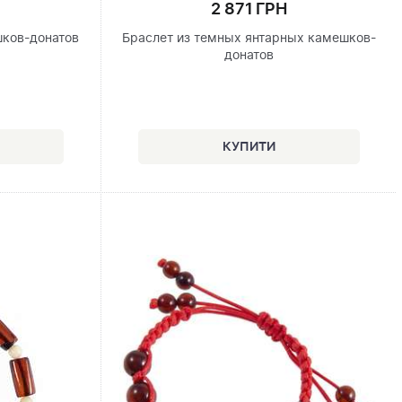
2 871 ГРН
шков-донатов
Браслет из темных янтарных камешков-
донатов