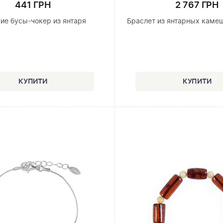
441 ГРН
2 767 ГРН
ие бусы-чокер из янтаря
Браслет из янтарных каме