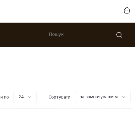
24
за замовчуванням
и по
Сортувати