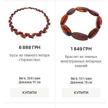
6 888 ГРН
1 849 ГРН
Бусы из темного янтаря
Браслет из темных
«Торжество»
многогранных янтарных
камней
Вага: 26.8 грам
Вага: 10.1 грам
Довжина:
51 см
Довжина:
19 см