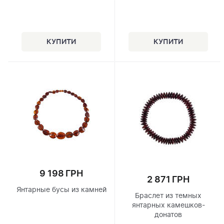
9 198 ГРН
2 871 ГРН
Янтарные бусы из камней
Браслет из темных
янтарных камешков-
донатов