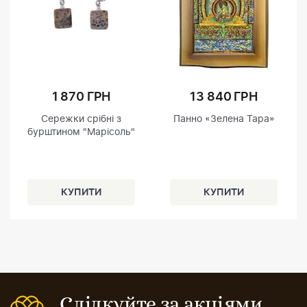
1 870 ГРН
13 840 ГРН
Сережки срібні з
Панно «Зелена Тара»
бурштином "Марісоль"
Слідкуйте за акціями