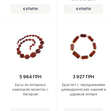
5 964 ГРН
3 927 ГРН
Бусы из янтарных
Браслет с чередованием
камешков-монеток с
цилиндрических камней и
бисером
шариков янтаря