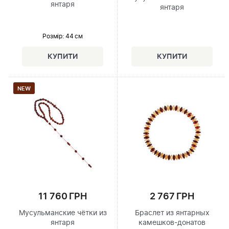
янтаря
янтаря
Розмір
: 44 см
NEW
11 760 ГРН
2 767 ГРН
Мусульманские чётки из
Браслет из янтарных
янтаря
камешков-донатов