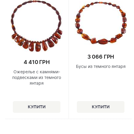
3 066 ГРН
4 410 ГРН
Бусы из темного янтаря
Ожерелье с камнями-
подвесками из темного
янтаря