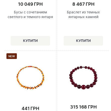
10 049 ГРН
8 467 ГРН
Бусы с сочетанием
Браслет из темных
светлого и темного янтаря
янтарных камней
NEW
315 168 ГРН
441 ГРН