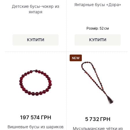
Янтарные бусы «Дора»
Детские бусы-чокер из
янтаря
Розмір
: 52 см
NEW
197 574 ГРН
5 732 ГРН
Вишневые бусы из шариков
Мусульманские чётки из