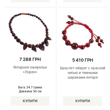
7 288 ГРН
5 410 ГРН
Янтарное ожерелье
Браслет-оберег с красной
«Лорен»
нитью и темными
шариками янтаря
Вага: 34.7 грама
Довжина:
50 см