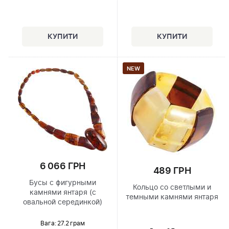
NEW
6 066 ГРН
489 ГРН
Бусы с фигурными
Кольцо со светлыми и
камнями янтаря (с
темными камнями янтаря
овальной серединкой)
Вага: 27.2 грам