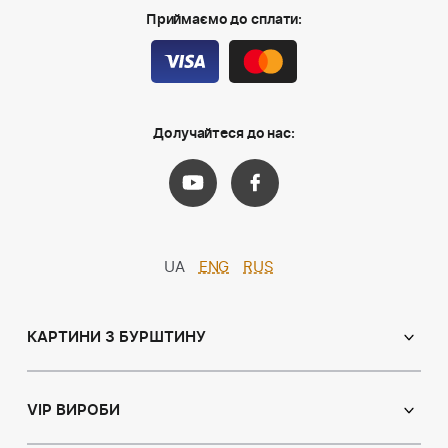
Приймаємо до сплати:
Долучайтеся до нас:
UA
ENG
RUS
КАРТИНИ З БУРШТИНУ
Православні ікони
Іменні ікони
VIP ВИРОБИ
Католицькі ікони