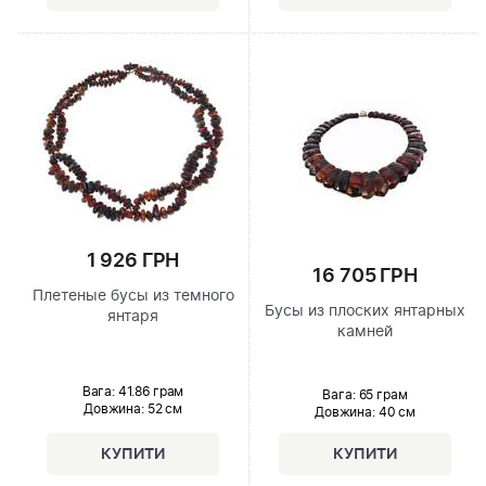
1 926 ГРН
16 705 ГРН
Плетеные бусы из темного
Бусы из плоских янтарных
янтаря
камней
Вага: 41.86 грам
Вага: 65 грам
Довжина:
52 см
Довжина:
40 см