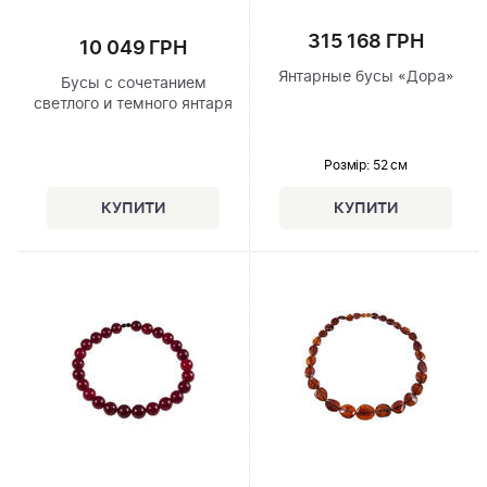
315 168 ГРН
10 049 ГРН
Янтарные бусы «Дора»
Бусы с сочетанием
светлого и темного янтаря
Розмір
: 52 см