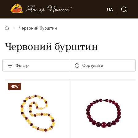
UA
Червоний бурштин
Червоний бурштин
Фільтр
Сортувати
NEW