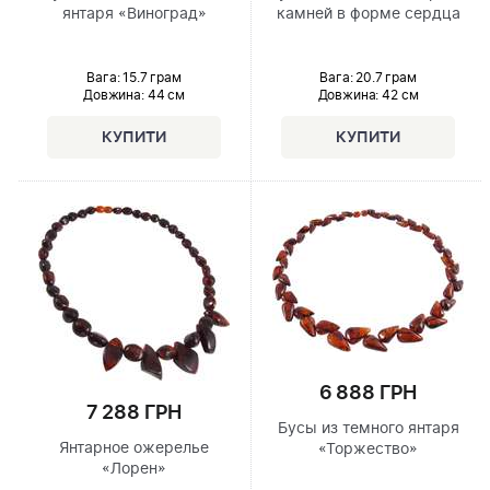
янтаря «Виноград»
камней в форме сердца
Вага: 15.7 грам
Вага: 20.7 грам
Довжина:
44 см
Довжина:
42 см
6 888 ГРН
7 288 ГРН
Бусы из темного янтаря
Янтарное ожерелье
«Торжество»
«Лорен»