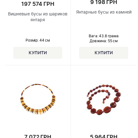
9 198 ГРН
197 574 ГРН
Янтарные бусы из камней
Вишневые бусы из шариков
янтаря
Вага: 43.8 грама
Розмір
: 44 см
Довжина:
55 см
7 072 ГРН
5 964 ГРН