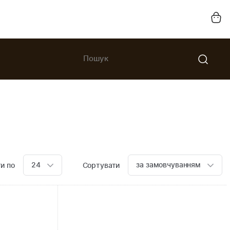
24
за замовчуванням
и по
Сортувати