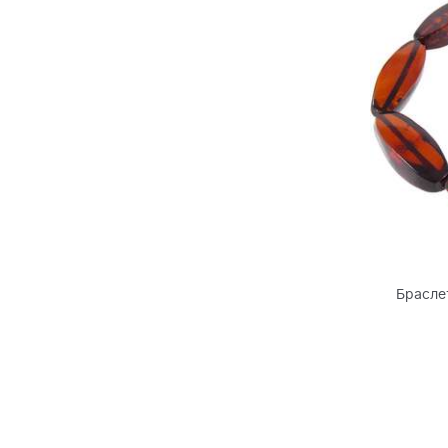
Брасле