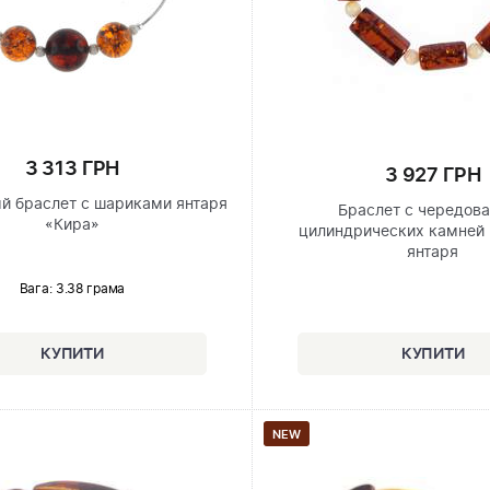
3 313 ГРН
3 927 ГРН
й браслет с шариками янтаря
Браслет с чередов
«Кира»
цилиндрических камней 
янтаря
Вага: 3.38 грама
NEW