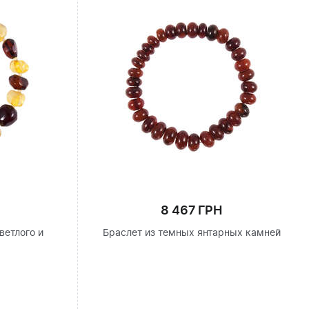
8 467 ГРН
ветлого и
Браслет из темных янтарных камней
я