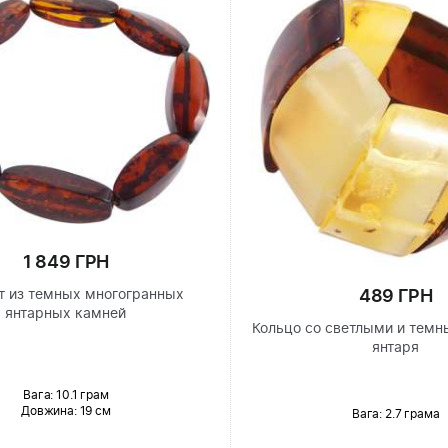
1 849 ГРН
489 ГРН
т из темных многогранных
янтарных камней
Кольцо со светлыми и тем
янтаря
Вага: 10.1 грам
Довжина:
19 см
Вага: 2.7 грама