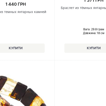
1 371 ГРН
1 440 ГРН
Браслет из тёмных янтарн
из темных янтарных камней
Вага: 29.8 грам
Довжина:
18 см