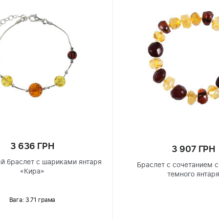
3 636 ГРН
3 907 ГРН
й браслет с шариками янтаря
Браслет с сочетанием с
«Кира»
темного янтар
Вага: 3.71 грама