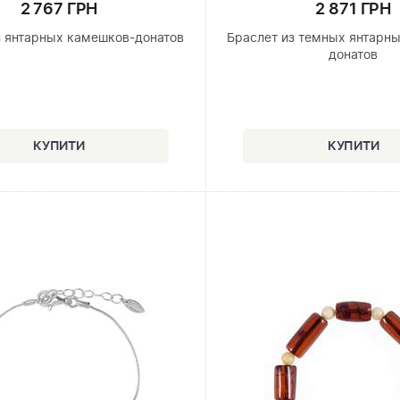
2 767 ГРН
2 871 ГРН
з янтарных камешков-донатов
Браслет из темных янтарн
донатов