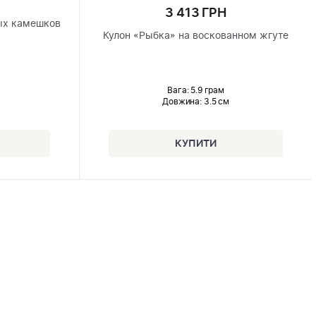
3 413 ГРН
ых камешков
Кулон «Рыбка» на воскованном жгуте
Вага: 5.9 грам
Довжина:
3.5 см