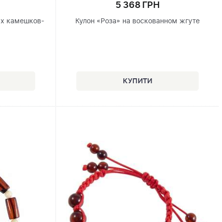
5 368 ГРН
ых камешков-
Кулон «Роза» на воскованном жгуте