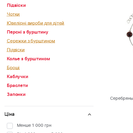
Підвіски
Чотки
Ювелірні вироби для дітей
Персні з бурштину
Сережки з бурштином
Підвіски
Колье з бурштином
Броші
Каблучки
Браслети
Запонки
Серебряны
Ціна
Менше 1 000 грн