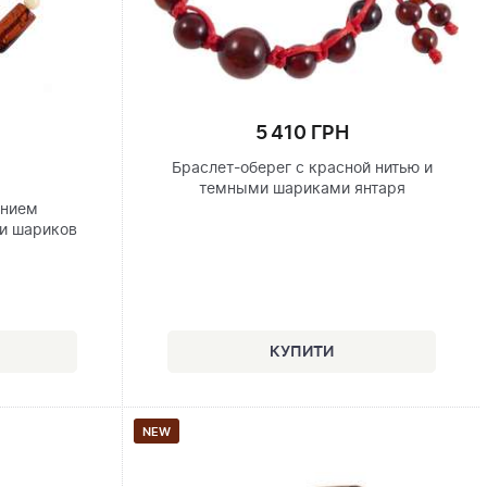
5 410 ГРН
Браслет-оберег с красной нитью и
темными шариками янтаря
анием
и шариков
NEW