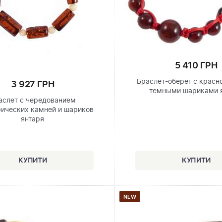
5 410 ГРН
Браслет-оберег с красн
3 927 ГРН
темными шариками 
аслет с чередованием
ических камней и шариков
янтаря
NEW