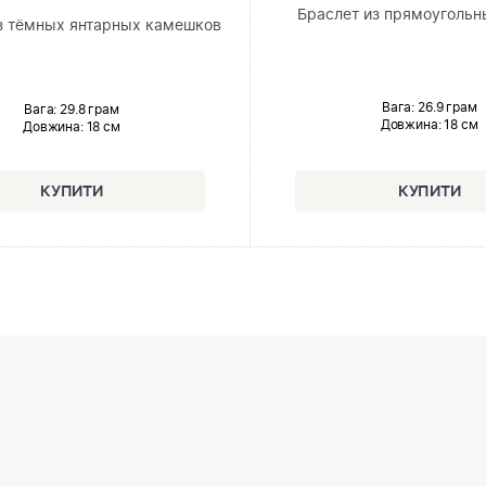
Браслет из прямоугольн
з тёмных янтарных камешков
Вага: 26.9 грам
Вага: 29.8 грам
Довжина:
18 см
Довжина:
18 см