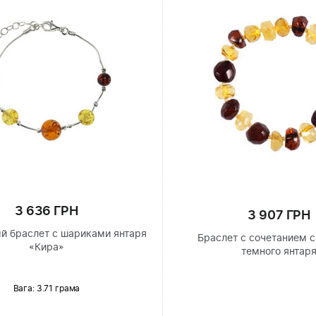
3 636 ГРН
3 907 ГРН
й браслет с шариками янтаря
Браслет с сочетанием с
«Кира»
темного янтар
Вага: 3.71 грама