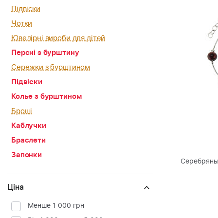
Підвіски
Чотки
Ювелірні вироби для дітей
Персні з бурштину
Сережки з бурштином
Підвіски
Колье з бурштином
Броші
Каблучки
Браслети
Запонки
Серебряны
Ціна
Менше 1 000 грн