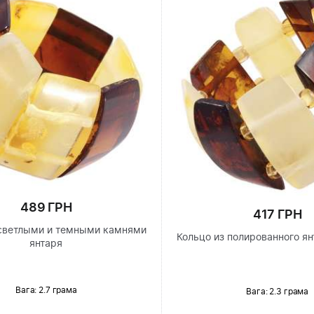
489 ГРН
417 ГРН
 светлыми и темными камнями
Кольцо из полированного я
янтаря
Вага: 2.7 грама
Вага: 2.3 грама