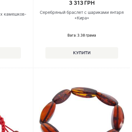
3 313 ГРН
Серебряный браслет с шариками янтаря
ых камешков-
«Кира»
Вага: 3.38 грама