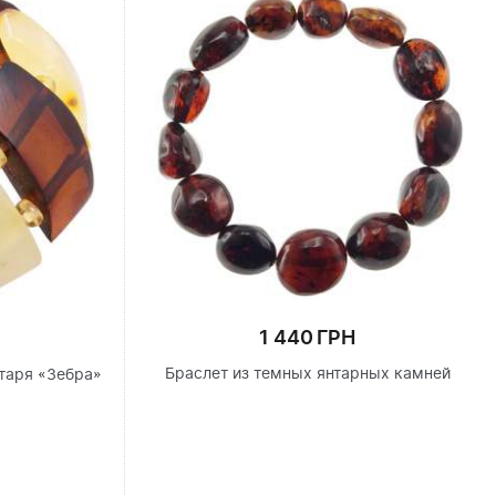
1 440 ГРН
Браслет из темных янтарных камней
нтаря «Зебра»