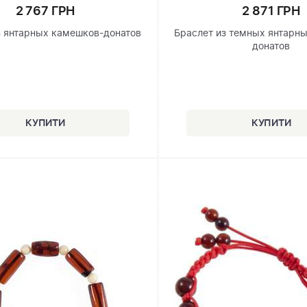
2 767 ГРН
2 871 ГРН
з янтарных камешков-донатов
Браслет из темных янтарн
донатов