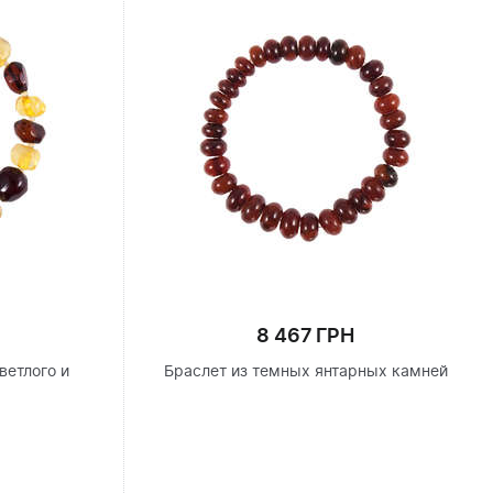
8 467 ГРН
ветлого и
Браслет из темных янтарных камней
я