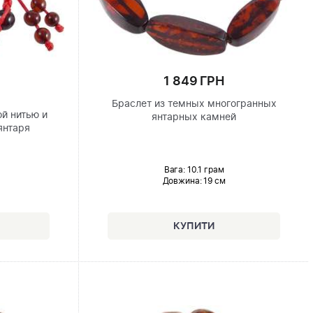
1 849 ГРН
Браслет из темных многогранных
ой нитью и
янтарных камней
янтаря
Вага: 10.1 грам
Довжина:
19 см