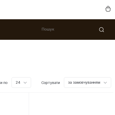
24
за замовчуванням
и по
Сортувати