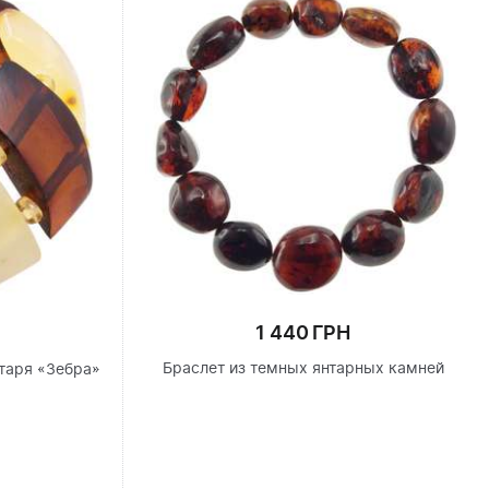
1 440 ГРН
Браслет из темных янтарных камней
нтаря «Зебра»