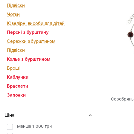
Підвіски
Чотки
Ювелірні вироби для дітей
Персні з бурштину
Сережки з бурштином
Підвіски
Колье з бурштином
Броші
Каблучки
Браслети
Запонки
Серебряны
Ціна
Менше 1 000 грн