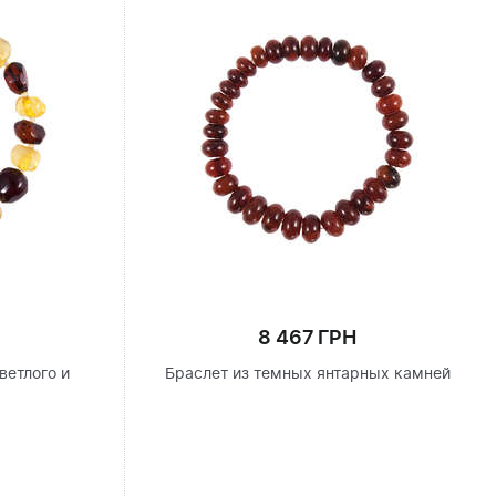
8 467 ГРН
ветлого и
Браслет из темных янтарных камней
я