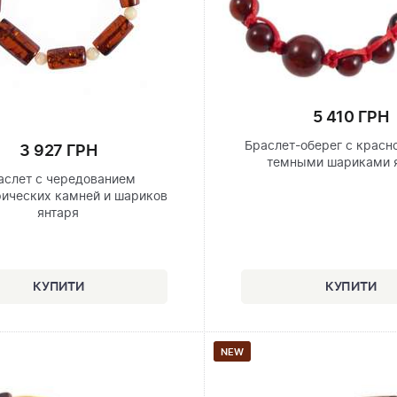
5 410 ГРН
Браслет-оберег с красн
3 927 ГРН
темными шариками 
аслет с чередованием
ических камней и шариков
янтаря
NEW