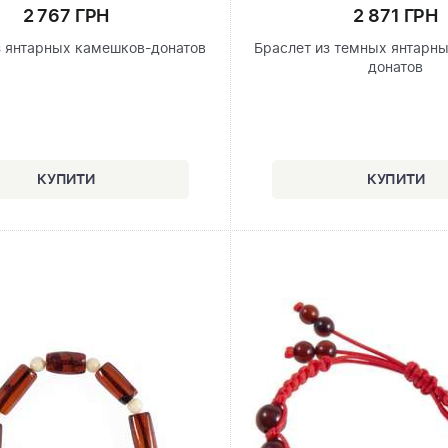
2 767 ГРН
2 871 ГРН
з янтарных камешков-донатов
Браслет из темных янтарн
донатов