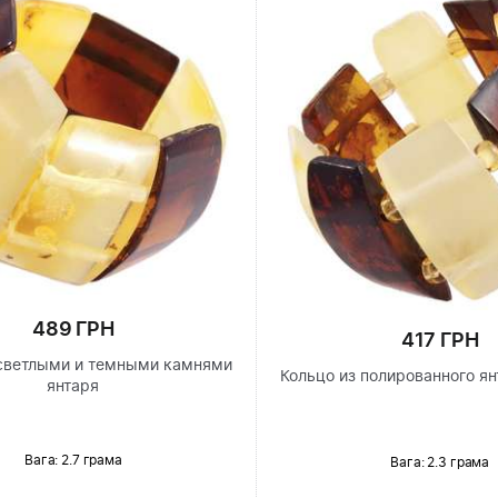
489 ГРН
417 ГРН
 светлыми и темными камнями
Кольцо из полированного я
янтаря
Вага: 2.7 грама
Вага: 2.3 грама