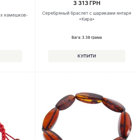
3 313 ГРН
Серебряный браслет с шариками янтаря
ых камешков-
«Кира»
Вага: 3.38 грама