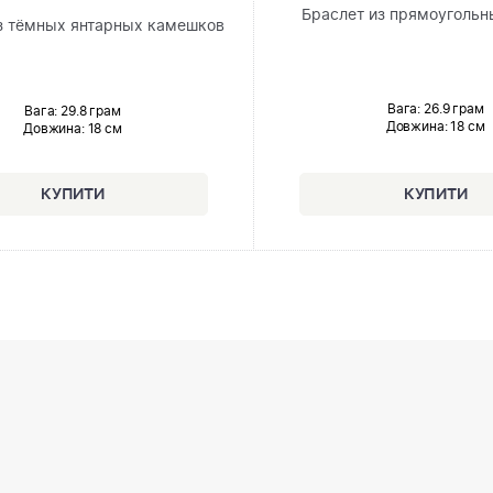
Браслет из прямоугольн
з тёмных янтарных камешков
Вага: 26.9 грам
Вага: 29.8 грам
Довжина:
18 см
Довжина:
18 см