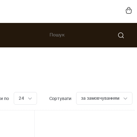
24
за замовчуванням
и по
Сортувати