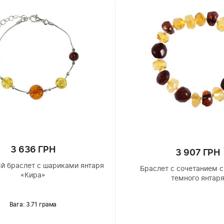
3 636 ГРН
3 907 ГРН
й браслет с шариками янтаря
Браслет с сочетанием с
«Кира»
темного янтар
Вага: 3.71 грама