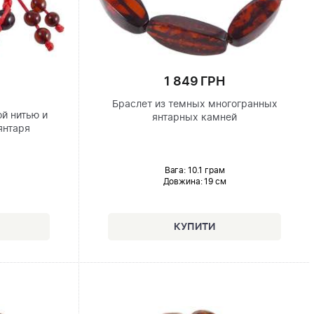
1 849 ГРН
Браслет из темных многогранных
ой нитью и
янтарных камней
янтаря
Вага: 10.1 грам
Довжина:
19 см