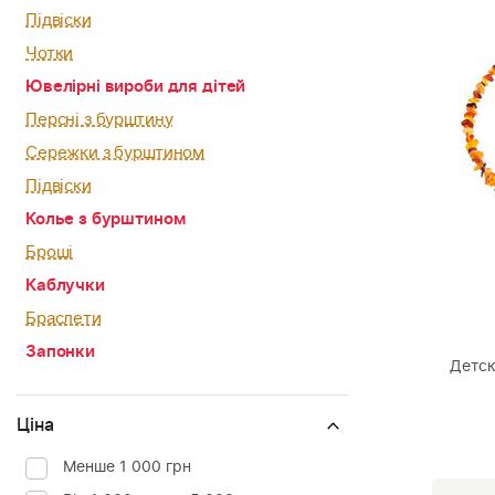
Підвіски
Чотки
Ювелірні вироби для дітей
Персні з бурштину
Сережки з бурштином
Підвіски
Колье з бурштином
Броші
Каблучки
Браслети
Запонки
Детск
Ціна
Менше 1 000 грн