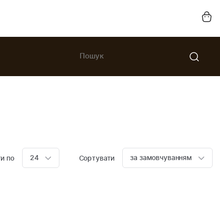
24
за замовчуванням
и по
Сортувати