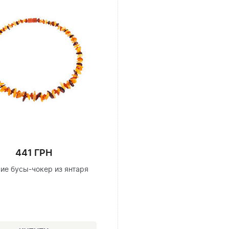
441 ГРН
ие бусы-чокер из янтаря