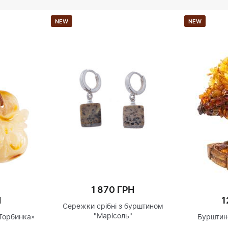
NEW
NEW
1 870 ГРН
Н
1
Сережки срібні з бурштином
"Марісоль"
Торбинка»
Бурштин