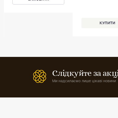
Слідкуйте за ак
Ми надсилаємо лише цікаві новини