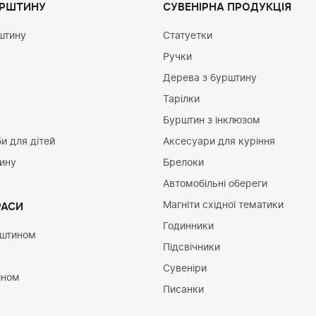
УРШТИНУ
СУВЕНІРНА ПРОДУКЦІЯ
штину
Статуетки
Ручки
Дерева з бурштину
Тарілки
Бурштин з інклюзом
и для дітей
Аксесуари для куріння
тину
Брелоки
Автомобільні обереги
Магніти східної тематики
РАСИ
Годинники
рштином
Підсвічники
Сувеніри
ином
Писанки