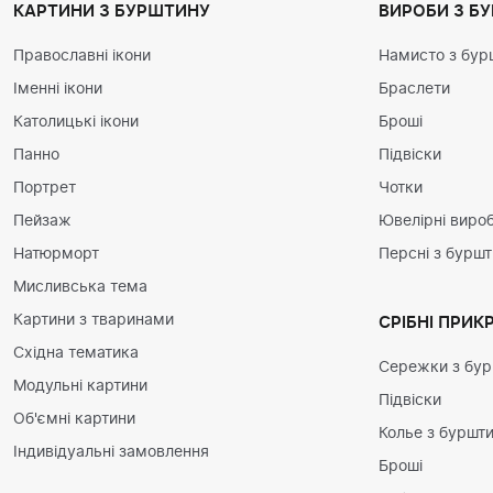
КАРТИНИ З БУРШТИНУ
ВИРОБИ З Б
Православні ікони
Намисто з бур
Іменні ікони
Браслети
Католицькі ікони
Броші
Панно
Підвіски
Портрет
Чотки
Пейзаж
Ювелірні вироб
Натюрморт
Персні з бурш
Мисливська тема
Картини з тваринами
СРІБНІ ПРИК
Східна тематика
Сережки з бу
Модульні картини
Підвіски
Об'ємні картини
Колье з буршт
Індивідуальні замовлення
Броші