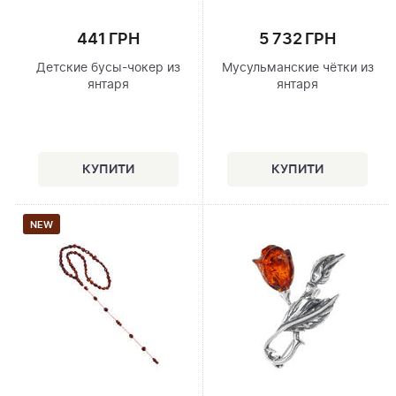
441 ГРН
5 732 ГРН
Детские бусы-чокер из
Мусульманские чётки из
янтаря
янтаря
NEW