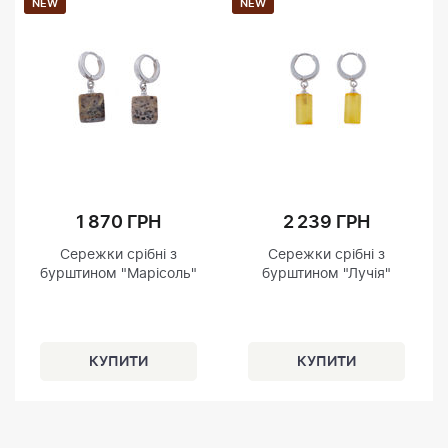
NEW
NEW
1 870 ГРН
2 239 ГРН
Сережки срібні з
Сережки срібні з
бурштином "Марісоль"
бурштином "Лучія"