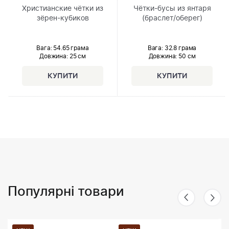
Христианские чётки из
Чётки-бусы из янтаря
зёрен-кубиков
(браслет/оберег)
Вага: 54.65 грама
Вага: 32.8 грама
Довжина:
25 см
Довжина:
50 см
Популярні товари