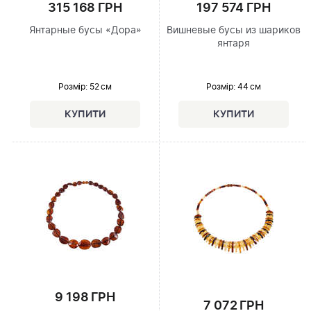
315 168 ГРН
197 574 ГРН
Янтарные бусы «Дора»
Вишневые бусы из шариков
янтаря
Розмір
: 52 см
Розмір
: 44 см
9 198 ГРН
7 072 ГРН