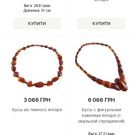
янтаря
Вага: 26.8 грам
Довжина:
51 см
6 066 ГРН
3 066 ГРН
Бусы с фигурными
Бусы из темного янтаря
камнями янтаря (с
овальной серединкой)
Вага: 27.2 грам