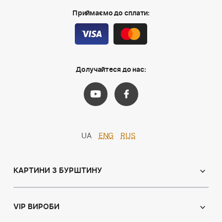
Приймаємо до сплати:
Долучайтеся до нас:
UA
ENG
RUS
КАРТИНИ З БУРШТИНУ
Православні ікони
Іменні ікони
VIP ВИРОБИ
Католицькі ікони