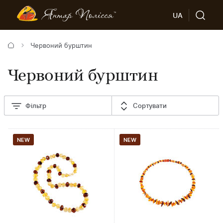
UA
Червоний бурштин
Червоний бурштин
Фільтр
Сортувати
NEW
NEW