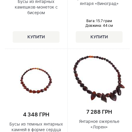
Бусы из янтарных
янтаря «Виноград»
камешков-монеток с
бисером
Вага: 15.7 грам
Довжина:
44 см
7 288 ГРН
4 348 ГРН
Янтарное ожерелье
Бусы из темных янтарных
«Лорен»
камней в форме сердца