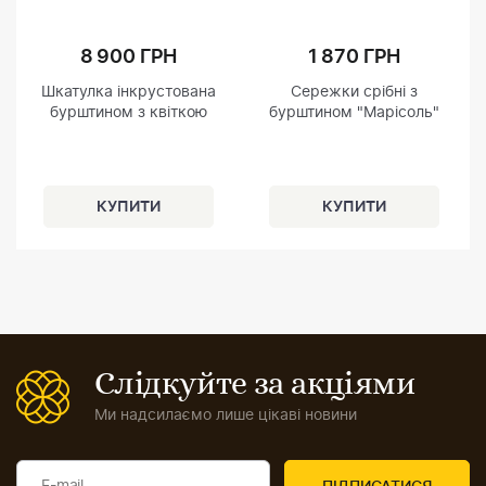
8 900 ГРН
1 870 ГРН
Шкатулка інкрустована
Сережки срібні з
бурштином з квіткою
бурштином "Марісоль"
Слідкуйте за акціями
Ми надсилаємо лише цікаві новини