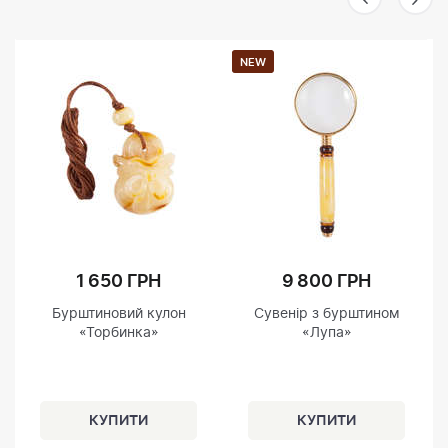
NEW
1 650 ГРН
9 800 ГРН
Бурштиновий кулон
Сувенір з бурштином
«Торбинка»
«Лупа»