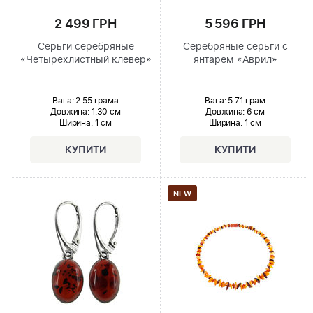
2 499 ГРН
5 596 ГРН
Серьги серебряные
Серебряные серьги с
«Четырехлистный клевер»
янтарем «Аврил»
Вага: 2.55 грама
Вага: 5.71 грам
Довжина:
1.30 см
Довжина:
6 см
Ширина
: 1 см
Ширина
: 1 см
NEW