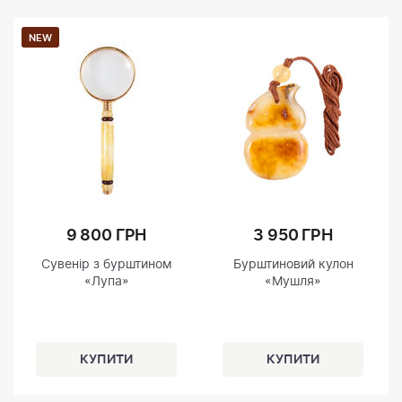
NEW
9 800 ГРН
3 950 ГРН
Сувенір з бурштином
Бурштиновий кулон
«Лупа»
«Мушля»