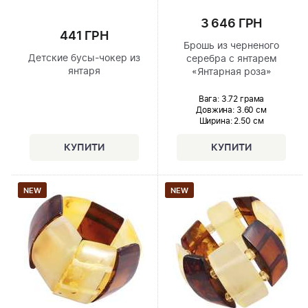
3 646 ГРН
441 ГРН
Брошь из черненого
Детские бусы-чокер из
серебра с янтарем
янтаря
«Янтарная роза»
Вага: 3.72 грама
Довжина:
3.60 см
Ширина
: 2.50 см
NEW
NEW