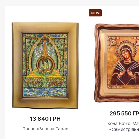
NEW
295 550 Г
13 840 ГРН
Ікона Божої Ма
Панно «Зелена Тара»
«Семистрільн