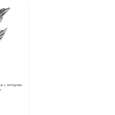
ра с янтарем
»