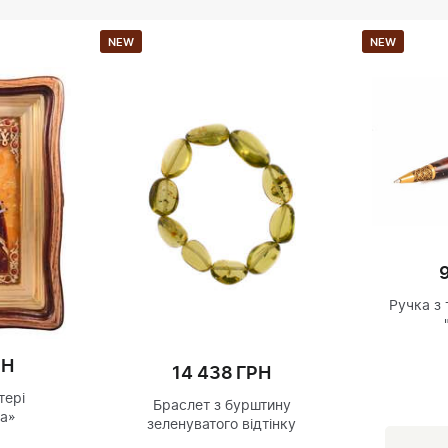
NEW
NEW
Ручка з
РН
14 438 ГРН
тері
Браслет з бурштину
а»
зеленуватого відтінку