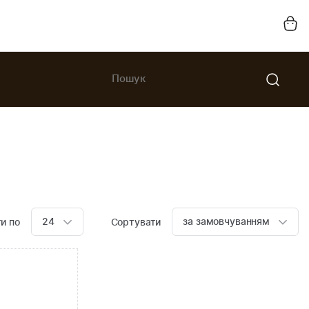
24
за замовчуванням
и по
Сортувати