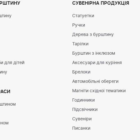
УРШТИНУ
СУВЕНІРНА ПРОДУКЦІЯ
штину
Статуетки
Ручки
Дерева з бурштину
Тарілки
Бурштин з інклюзом
и для дітей
Аксесуари для куріння
тину
Брелоки
Автомобільні обереги
Магніти східної тематики
РАСИ
Годинники
рштином
Підсвічники
Сувеніри
ином
Писанки