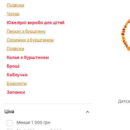
Підвіски
Чотки
Ювелірні вироби для дітей
Персні з бурштину
Сережки з бурштином
Підвіски
Колье з бурштином
Броші
Каблучки
Браслети
Запонки
Детск
Ціна
Менше 1 000 грн