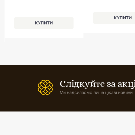
Слідкуйте за ак
Ми надсилаємо лише цікаві новини