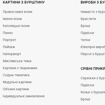
КАРТИНИ З БУРШТИНУ
ВИРОБИ З Б
Православні ікони
Намисто з бур
Іменні ікони
Браслети
Католицькі ікони
Броші
Панно
Підвіски
Портрет
Чотки
Пейзаж
Ювелірні вироб
Натюрморт
Персні з бурш
Мисливська тема
Картини з тваринами
СРІБНІ ПРИК
Східна тематика
Сережки з бу
Модульні картини
Підвіски
Об'ємні картини
Колье з буршт
Індивідуальні замовлення
Броші