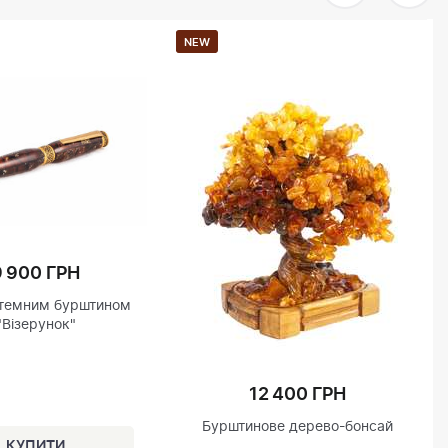
NEW
9 900 ГРН
 темним бурштином
"Візерунок"
12 400 ГРН
Бурштинове дерево-бонсай