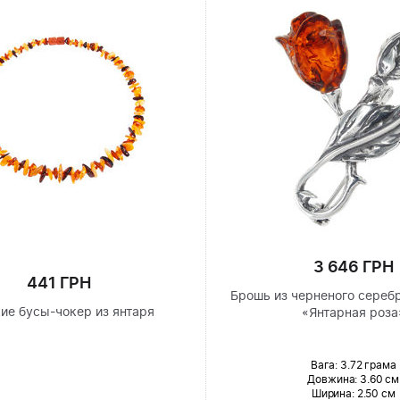
3 646 ГРН
441 ГРН
Брошь из черненого сереб
ие бусы-чокер из янтаря
«Янтарная роза
Вага: 3.72 грама
Довжина:
3.60 см
Ширина
: 2.50 см