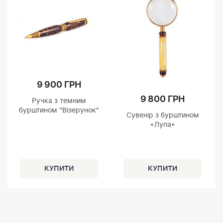
9 900 ГРН
9 800 ГРН
Ручка з темним
бурштином "Візерунок"
Сувенір з бурштином
«Лупа»