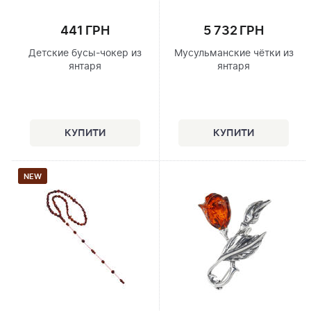
441 ГРН
5 732 ГРН
Детские бусы-чокер из
Мусульманские чётки из
янтаря
янтаря
NEW