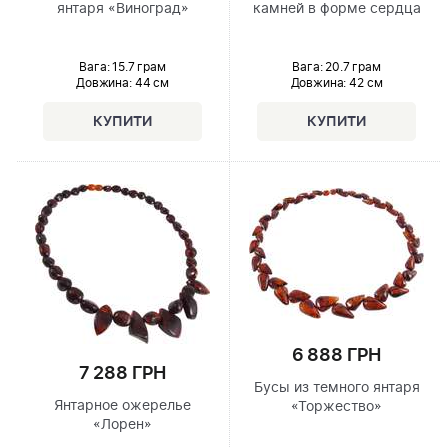
янтаря «Виноград»
камней в форме сердца
Вага: 15.7 грам
Вага: 20.7 грам
Довжина:
44 см
Довжина:
42 см
6 888 ГРН
7 288 ГРН
Бусы из темного янтаря
Янтарное ожерелье
«Торжество»
«Лорен»