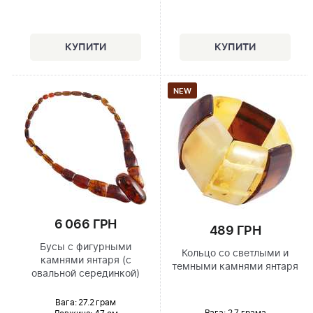
NEW
6 066 ГРН
489 ГРН
Бусы с фигурными
Кольцо со светлыми и
камнями янтаря (с
темными камнями янтаря
овальной серединкой)
Вага: 27.2 грам
Вага: 2.7 грама