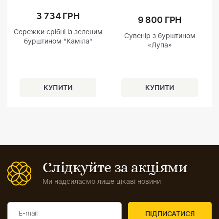
3 734 ГРН
9 800 ГРН
Сережки срібні із зеленим
Сувенір з бурштином
бурштином "Каміла"
«Лупа»
Слідкуйте за акціями
Ми надсилаємо лише цікаві новини