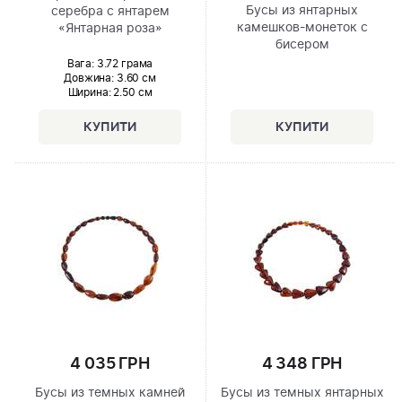
Бусы из янтарных
серебра с янтарем
камешков-монеток с
«Янтарная роза»
бисером
Вага: 3.72 грама
Довжина:
3.60 см
Ширина
: 2.50 см
4 035 ГРН
4 348 ГРН
Бусы из темных камней
Бусы из темных янтарных