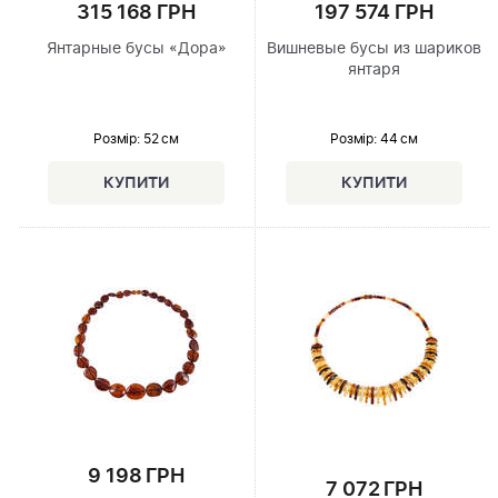
315 168 ГРН
197 574 ГРН
Янтарные бусы «Дора»
Вишневые бусы из шариков
янтаря
Розмір
: 52 см
Розмір
: 44 см
9 198 ГРН
7 072 ГРН