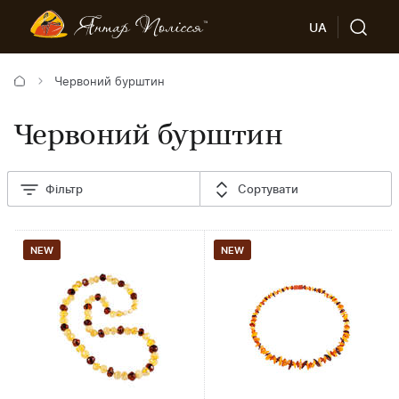
UA
Червоний бурштин
Червоний бурштин
Фільтр
Сортувати
NEW
NEW