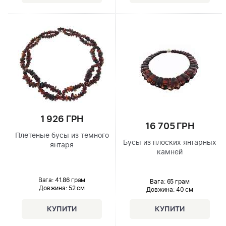
1 926 ГРН
16 705 ГРН
Плетеные бусы из темного
Бусы из плоских янтарных
янтаря
камней
Вага: 41.86 грам
Вага: 65 грам
Довжина:
52 см
Довжина:
40 см