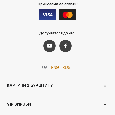
Приймаємо до сплати:
Долучайтеся до нас:
UA
ENG
RUS
КАРТИНИ З БУРШТИНУ
Православні ікони
Іменні ікони
VIP ВИРОБИ
Католицькі ікони
Сувеніри