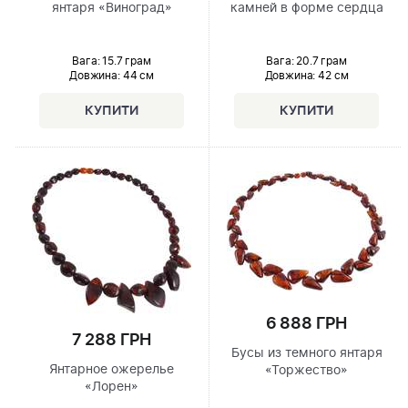
янтаря «Виноград»
камней в форме сердца
Вага: 15.7 грам
Вага: 20.7 грам
Довжина:
44 см
Довжина:
42 см
6 888 ГРН
7 288 ГРН
Бусы из темного янтаря
Янтарное ожерелье
«Торжество»
«Лорен»