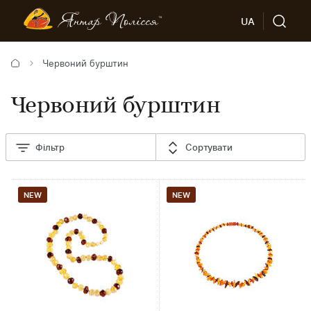
UA
Червоний бурштин
Червоний бурштин
Фільтр
Сортувати
NEW
NEW