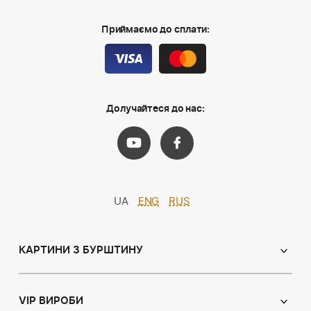
Приймаємо до сплати:
Долучайтеся до нас:
UA
ENG
RUS
КАРТИНИ З БУРШТИНУ
Православні ікони
Іменні ікони
VIP ВИРОБИ