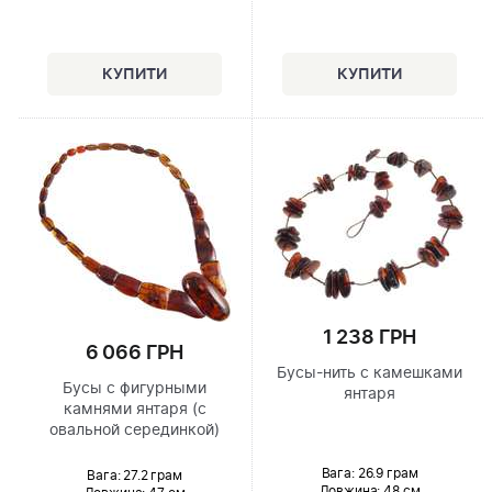
1 238 ГРН
6 066 ГРН
Бусы-нить с камешками
Бусы с фигурными
янтаря
камнями янтаря (с
овальной серединкой)
Вага: 26.9 грам
Вага: 27.2 грам
Довжина:
48 см