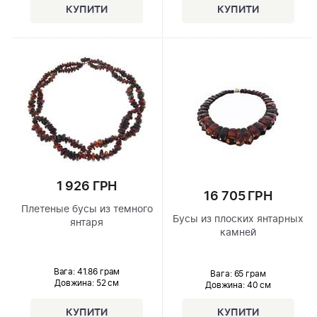
1 926 ГРН
16 705 ГРН
Плетеные бусы из темного
Бусы из плоских янтарных
янтаря
камней
Вага: 41.86 грам
Вага: 65 грам
Довжина:
52 см
Довжина:
40 см