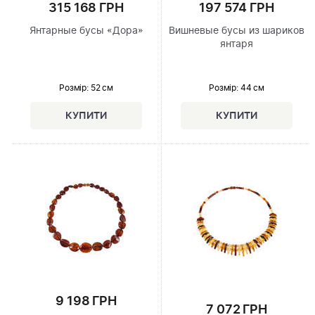
315 168 ГРН
197 574 ГРН
Янтарные бусы «Дора»
Вишневые бусы из шариков
янтаря
Розмір
: 52 см
Розмір
: 44 см
9 198 ГРН
7 072 ГРН