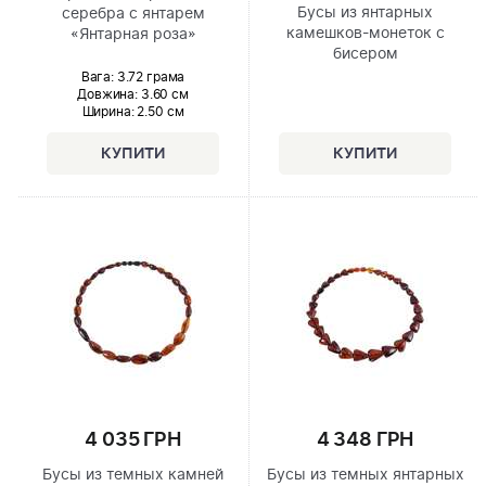
Бусы из янтарных
серебра с янтарем
камешков-монеток с
«Янтарная роза»
бисером
Вага: 3.72 грама
Довжина:
3.60 см
Ширина
: 2.50 см
4 035 ГРН
4 348 ГРН
Бусы из темных камней
Бусы из темных янтарных