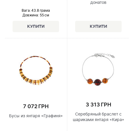
донатов
Вага: 43.8 грама
Довжина:
55 см
3 313 ГРН
7 072 ГРН
Серебряный браслет с
Бусы из янтаря «Графиня»
шариками янтаря «Кира»