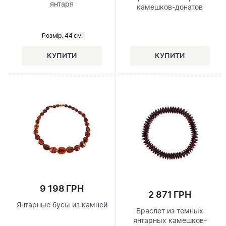
янтаря
камешков-донатов
Розмір
: 44 см
9 198 ГРН
2 871 ГРН
Янтарные бусы из камней
Браслет из темных
янтарных камешков-