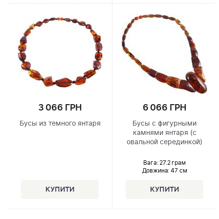
6 066 ГРН
3 066 ГРН
Бусы с фигурными
Бусы из темного янтаря
камнями янтаря (с
овальной серединкой)
Вага: 27.2 грам
Довжина:
47 см