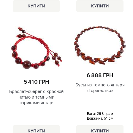
6 888 ГРН
5 410 ГРН
Бусы из темного янтаря
«Торжество»
Браслет-оберег с красной
нитью и темными
шариками янтаря
Вага: 26.8 грам
Довжина:
51 см