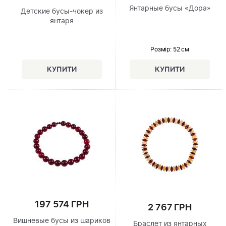
Янтарные бусы «Дора»
Детские бусы-чокер из
янтаря
Розмір
: 52 см
197 574 ГРН
2 767 ГРН
Вишневые бусы из шариков
Браслет из янтарных