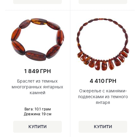
1 849 ГРН
4 410 ГРН
Браслет из темных
многогранных янтарных
Ожерелье с камнями-
камней
подвесками из темного
янтаря
Вага: 10.1 грам
Довжина:
19 см