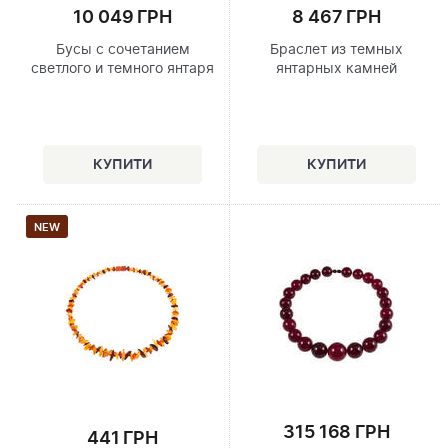
10 049 ГРН
8 467 ГРН
Бусы с сочетанием
Браслет из темных
светлого и темного янтаря
янтарных камней
NEW
315 168 ГРН
441 ГРН