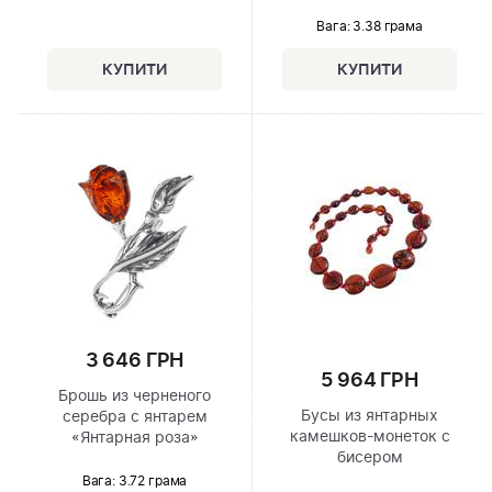
Вага: 3.38 грама
3 646 ГРН
5 964 ГРН
Брошь из черненого
Бусы из янтарных
серебра с янтарем
камешков-монеток с
«Янтарная роза»
бисером
Вага: 3.72 грама