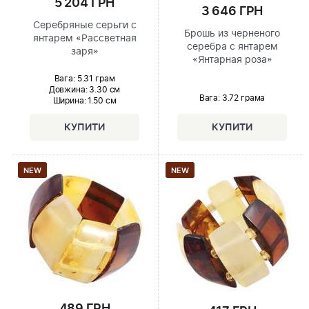
5 204 ГРН
3 646 ГРН
Серебряные серьги с
Брошь из черненого
янтарем «Рассветная
серебра с янтарем
заря»
«Янтарная роза»
Вага: 5.31 грам
Довжина:
3.30 см
Вага: 3.72 грама
Ширина
: 1.50 см
NEW
NEW
489 ГРН