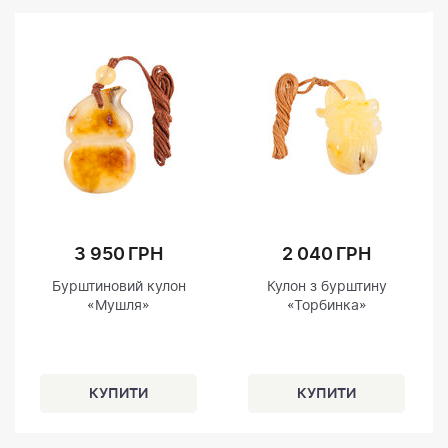
3 950 ГРН
2 040 ГРН
Бурштиновий кулон
Кулон з бурштину
«Мушля»
«Торбинка»