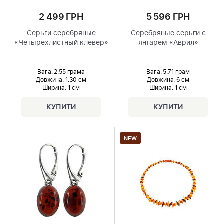
2 499 ГРН
5 596 ГРН
Серьги серебряные
Серебряные серьги с
«Четырехлистный клевер»
янтарем «Аврил»
Вага: 2.55 грама
Вага: 5.71 грам
Довжина:
1.30 см
Довжина:
6 см
Ширина
: 1 см
Ширина
: 1 см
NEW