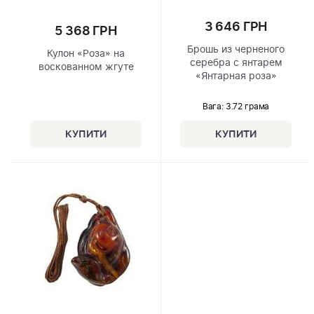
3 646 ГРН
5 368 ГРН
Брошь из черненого
Кулон «Роза» на
серебра с янтарем
воскованном жгуте
«Янтарная роза»
Вага: 3.72 грама