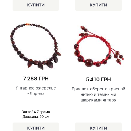
7 288 ГРН
5 410 ГРН
Янтарное ожерелье
Браслет-оберег с красной
«Лорен»
нитью и темными
шариками янтаря
Вага: 34.7 грама
Довжина:
50 см