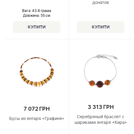
донатов
Вага: 43.8 грама
Довжина:
55 см
3 313 ГРН
7 072 ГРН
Серебряный браслет с
Бусы из янтаря «Графиня»
шариками янтаря «Кира»