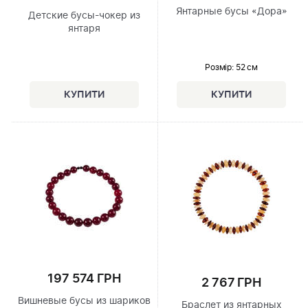
Янтарные бусы «Дора»
Детские бусы-чокер из
янтаря
Розмір
: 52 см
197 574 ГРН
2 767 ГРН
Вишневые бусы из шариков
Браслет из янтарных