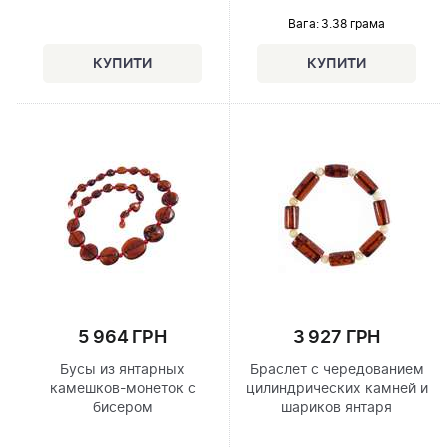
Вага: 3.38 грама
5 964 ГРН
3 927 ГРН
Бусы из янтарных
Браслет с чередованием
камешков-монеток с
цилиндрических камней и
бисером
шариков янтаря