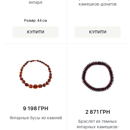
янтаря
камешков-донатов
Розмір
: 44 см
9 198 ГРН
2 871 ГРН
Янтарные бусы из камней
Браслет из темных
янтарных камешков-