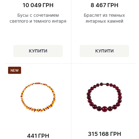
10 049 ГРН
8 467 ГРН
Бусы с сочетанием
Браслет из темных
светлого и темного янтаря
янтарных камней
NEW
315 168 ГРН
441 ГРН