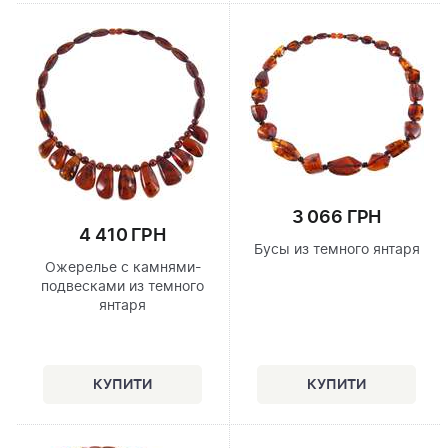
3 066 ГРН
4 410 ГРН
Бусы из темного янтаря
Ожерелье с камнями-
подвесками из темного
янтаря