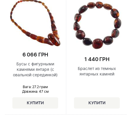
6 066 ГРН
1 440 ГРН
Бусы с фигурными
Браслет из темных
камнями янтаря (с
янтарных камней
овальной серединкой)
Вага: 27.2 грам
Довжина:
47 см