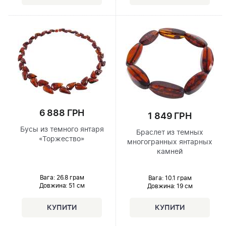
6 888 ГРН
1 849 ГРН
Бусы из темного янтаря
Браслет из темных
«Торжество»
многогранных янтарных
камней
Вага: 26.8 грам
Вага: 10.1 грам
Довжина:
51 см
Довжина:
19 см