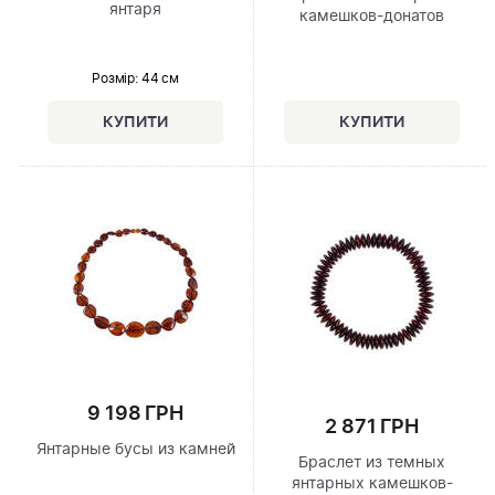
янтаря
камешков-донатов
Розмір
: 44 см
9 198 ГРН
2 871 ГРН
Янтарные бусы из камней
Браслет из темных
янтарных камешков-