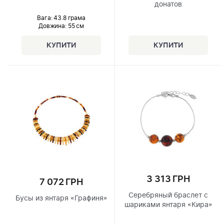
донатов
Вага: 43.8 грама
Довжина:
55 см
3 313 ГРН
7 072 ГРН
Серебряный браслет с
Бусы из янтаря «Графиня»
шариками янтаря «Кира»