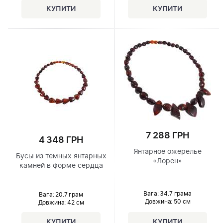
7 288 ГРН
4 348 ГРН
Янтарное ожерелье
Бусы из темных янтарных
«Лорен»
камней в форме сердца
Вага: 34.7 грама
Вага: 20.7 грам
Довжина:
50 см
Довжина:
42 см