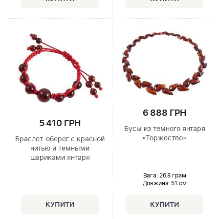
6 888 ГРН
5 410 ГРН
Бусы из темного янтаря
«Торжество»
Браслет-оберег с красной
нитью и темными
шариками янтаря
Вага: 26.8 грам
Довжина:
51 см