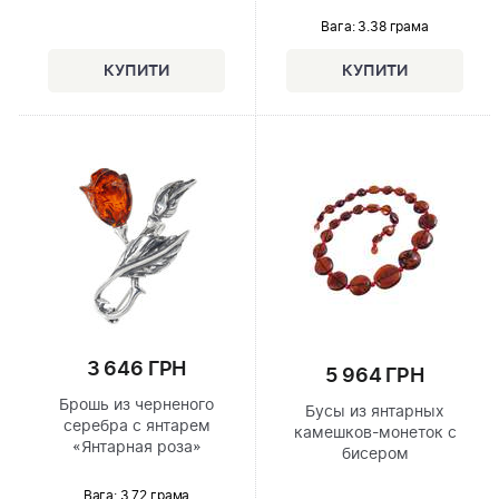
Вага: 3.38 грама
3 646 ГРН
5 964 ГРН
Брошь из черненого
Бусы из янтарных
серебра с янтарем
камешков-монеток с
«Янтарная роза»
бисером
Вага: 3.72 грама