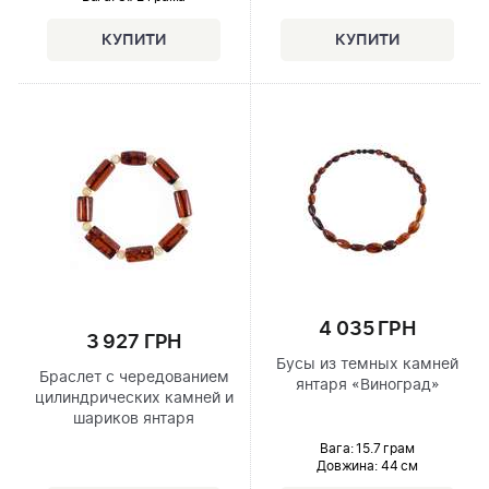
4 035 ГРН
3 927 ГРН
Бусы из темных камней
Браслет с чередованием
янтаря «Виноград»
цилиндрических камней и
шариков янтаря
Вага: 15.7 грам
Довжина:
44 см