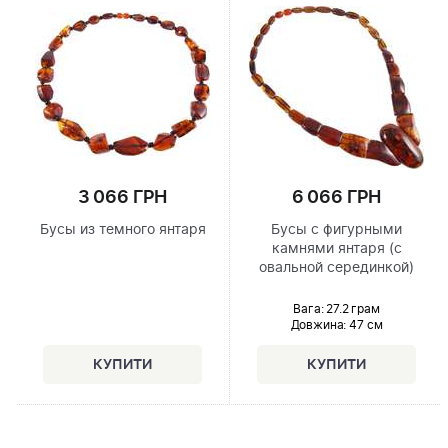
6 066 ГРН
3 066 ГРН
Бусы с фигурными
Бусы из темного янтаря
камнями янтаря (с
овальной серединкой)
Вага: 27.2 грам
Довжина:
47 см