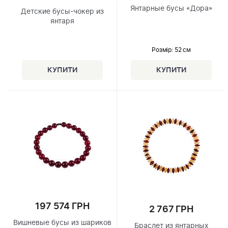
Янтарные бусы «Дора»
Детские бусы-чокер из
янтаря
Розмір
: 52 см
197 574 ГРН
2 767 ГРН
Вишневые бусы из шариков
Браслет из янтарных