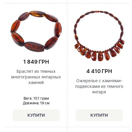
1 849 ГРН
4 410 ГРН
Браслет из темных
многогранных янтарных
Ожерелье с камнями-
камней
подвесками из темного
янтаря
Вага: 10.1 грам
Довжина:
19 см