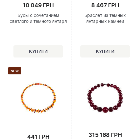
10 049 ГРН
8 467 ГРН
Бусы с сочетанием
Браслет из темных
светлого и темного янтаря
янтарных камней
NEW
315 168 ГРН
441 ГРН