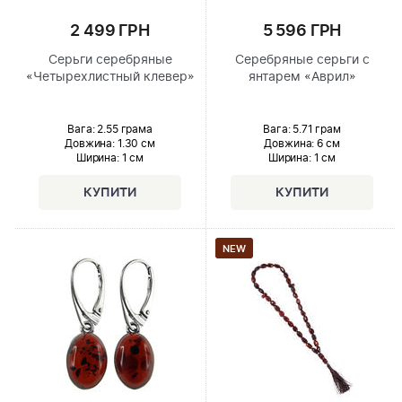
2 499 ГРН
5 596 ГРН
Серьги серебряные
Серебряные серьги с
«Четырехлистный клевер»
янтарем «Аврил»
Вага: 2.55 грама
Вага: 5.71 грам
Довжина:
1.30 см
Довжина:
6 см
Ширина
: 1 см
Ширина
: 1 см
NEW