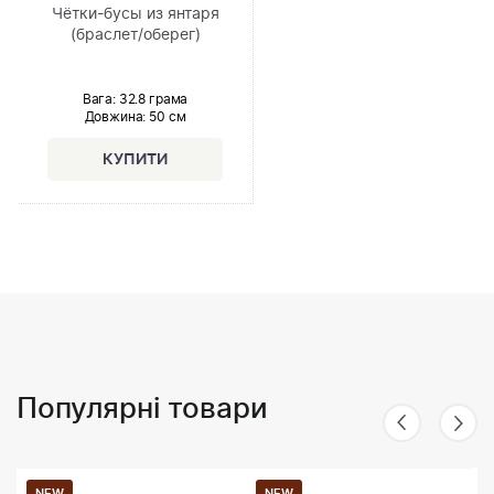
Чётки-бусы из янтаря
(браслет/оберег)
Вага: 32.8 грама
Довжина:
50 см
Популярні товари
NEW
NEW