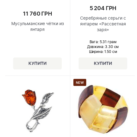
5 204 ГРН
11 760 ГРН
Серебряные серьги с
Мусульманские чётки из
янтарем «Рассветная
янтаря
заря»
Вага: 5.31 грам
Довжина:
3.30 см
Ширина
: 1.50 см
NEW