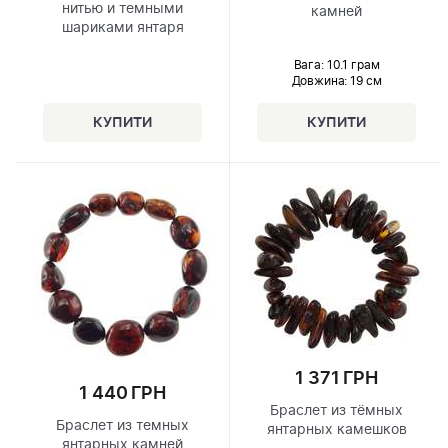
нитью и темными
камней
шариками янтаря
Вага: 10.1 грам
Довжина:
19 см
1 371 ГРН
1 440 ГРН
Браслет из тёмных
Браслет из темных
янтарных камешков
янтарных камней