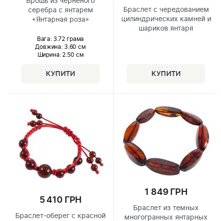
Брошь из черненого
Браслет с чередованием
серебра с янтарем
цилиндрических камней и
«Янтарная роза»
шариков янтаря
Вага: 3.72 грама
Довжина:
3.60 см
Ширина
: 2.50 см
1 849 ГРН
5 410 ГРН
Браслет из темных
Браслет-оберег с красной
многогранных янтарных