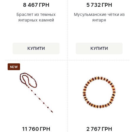
8 467 ГРН
5 732 ГРН
Браслет из темных
Мусульманские чётки из
янтарных камней
янтаря
NEW
11 760 ГРН
2 767 ГРН