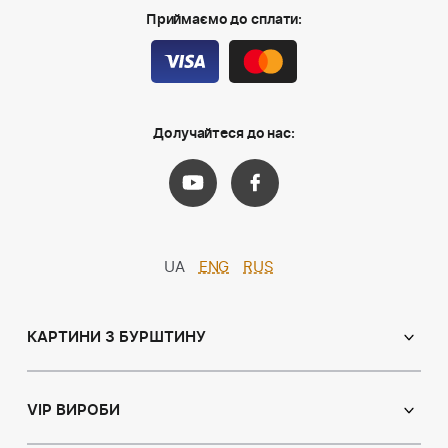
Приймаємо до сплати:
Долучайтеся до нас:
UA
ENG
RUS
КАРТИНИ З БУРШТИНУ
Православні ікони
Іменні ікони
VIP ВИРОБИ
Католицькі ікони