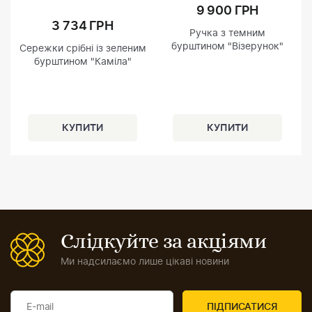
9 900 ГРН
3 734 ГРН
Ручка з темним
бурштином "Візерунок"
Сережки срібні із зеленим
бурштином "Каміла"
Слідкуйте за акціями
Ми надсилаємо лише цікаві новини