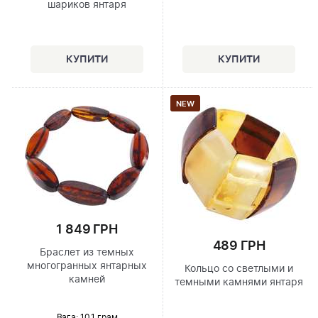
шариков янтаря
NEW
1 849 ГРН
489 ГРН
Браслет из темных
многогранных янтарных
Кольцо со светлыми и
камней
темными камнями янтаря
Вага: 10.1 грам