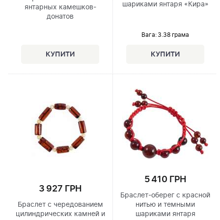
шариками янтаря «Кира»
янтарных камешков-
донатов
Вага: 3.38 грама
5 410 ГРН
3 927 ГРН
Браслет-оберег с красной
Браслет с чередованием
нитью и темными
цилиндрических камней и
шариками янтаря