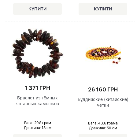
1 371 ГРН
26 160 ГРН
Браслет из тёмных
Буддийские (китайские)
янтарных камешков
чётки
Вага: 29.8 грам
Вага: 43.6 грама
Довжина:
18 см
Довжина:
50 см