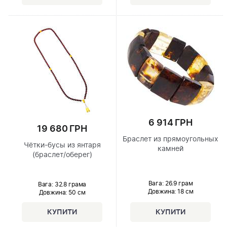
6 914 ГРН
19 680 ГРН
Браслет из прямоугольных
Чётки-бусы из янтаря
камней
(браслет/оберег)
Вага: 26.9 грам
Вага: 32.8 грама
Довжина:
18 см
Довжина:
50 см