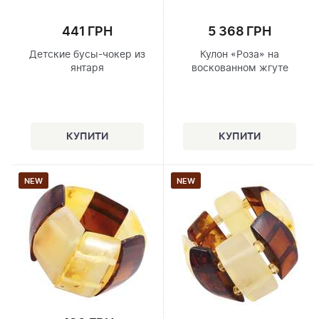
441 ГРН
5 368 ГРН
Детские бусы-чокер из
Кулон «Роза» на
янтаря
воскованном жгуте
NEW
NEW