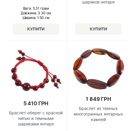
шариков янтаря
Вага: 5.31 грам
Довжина:
3.30 см
Ширина
: 1.50 см
1 849 ГРН
5 410 ГРН
Браслет из темных
Браслет-оберег с красной
многогранных янтарных
нитью и темными
камней
шариками янтаря