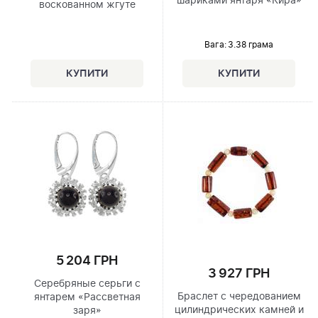
шариками янтаря «Кира»
воскованном жгуте
Вага: 3.38 грама
5 204 ГРН
3 927 ГРН
Серебряные серьги с
Браслет с чередованием
янтарем «Рассветная
цилиндрических камней и
заря»