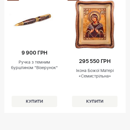
9 900 ГРН
295 550 ГРН
Ручка з темним
бурштином "Візерунок"
Ікона Божої Матері
«Семистрільна»