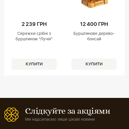
2 239 ГРН
12 400 ГРН
Сережки срібні з
Бурштинове дерево-
бурштином "Лучія"
бонсай
Слідкуйте за акціями
Ми надсилаємо лише цікаві новини