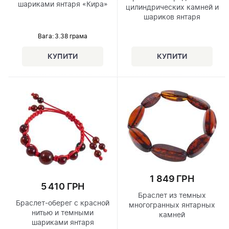
шариками янтаря «Кира»
цилиндрических камней и
шариков янтаря
Вага: 3.38 грама
1 849 ГРН
5 410 ГРН
Браслет из темных
Браслет-оберег с красной
многогранных янтарных
нитью и темными
камней
шариками янтаря