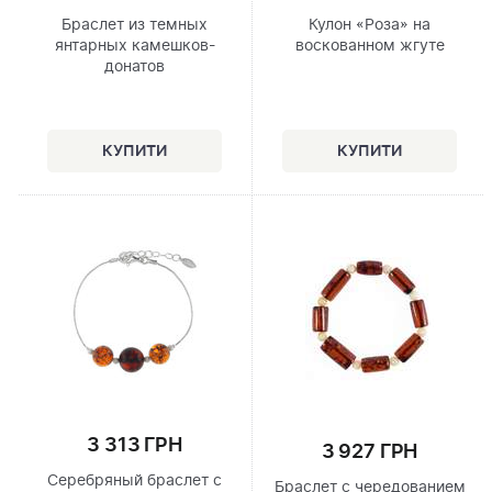
Браслет из темных
Кулон «Роза» на
янтарных камешков-
воскованном жгуте
донатов
3 313 ГРН
3 927 ГРН
Серебряный браслет с
Браслет с чередованием