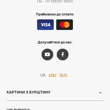
Пн - Пт 09:00-18:00
Приймаємо до сплати:
Долучайтеся до нас:
UA
ENG
RUS
КАРТИНИ З БУРШТИНУ
Православні ікони
Іменні ікони