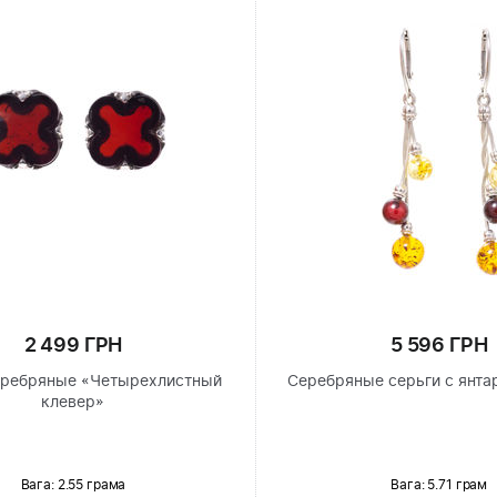
2 499 ГРН
5 596 ГРН
еребряные «Четырехлистный
Серебряные серьги с янта
клевер»
Вага: 2.55 грама
Вага: 5.71 грам