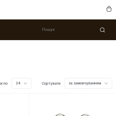
24
за замовчуванням
и по
Сортувати