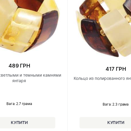
489 ГРН
417 ГРН
 светлыми и темными камнями
Кольцо из полированного я
янтаря
Вага: 2.7 грама
Вага: 2.3 грама