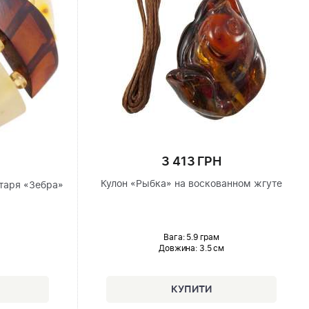
3 413 ГРН
Кулон «Рыбка» на воскованном жгуте
нтаря «Зебра»
Вага: 5.9 грам
Довжина:
3.5 см