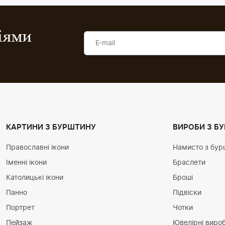
ціями
КАРТИНИ З БУРШТИНУ
ВИРОБИ З Б
Православні ікони
Намисто з бур
Іменні ікони
Браслети
Католицькі ікони
Броші
Панно
Підвіски
Портрет
Чотки
Пейзаж
Ювелірні вироб