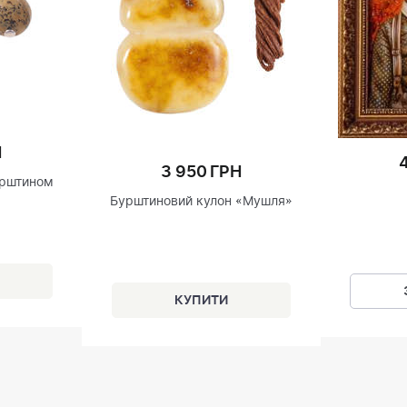
Н
3 950 ГРН
урштином
Бурштиновий кулон «Мушля»