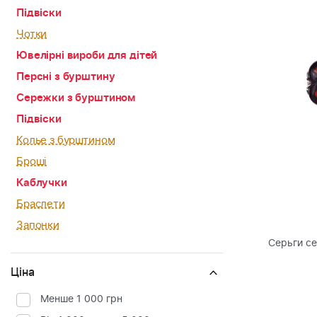
Підвіски
Чотки
Ювелірні вироби для дітей
Персні з бурштину
Сережки з бурштином
Підвіски
Колье з бурштином
Броші
Каблучки
Браслети
Запонки
Серьги с
Ціна
Менше 1 000 грн