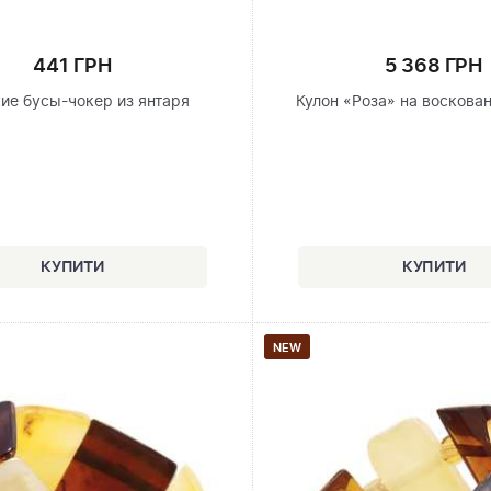
441 ГРН
5 368 ГРН
ие бусы-чокер из янтаря
Кулон «Роза» на воскова
NEW