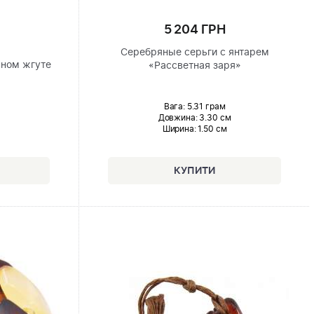
5 204 ГРН
Серебряные серьги с янтарем
нном жгуте
«Рассветная заря»
Вага: 5.31 грам
Довжина:
3.30 см
Ширина
: 1.50 см