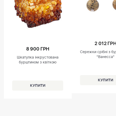
2 012 ГР
8 900 ГРН
Сережки срібні з б
"Ванесса"
Шкатулка інкрустована
бурштином з квіткою