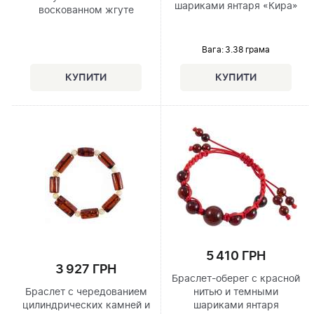
шариками янтаря «Кира»
воскованном жгуте
Вага: 3.38 грама
5 410 ГРН
3 927 ГРН
Браслет-оберег с красной
Браслет с чередованием
нитью и темными
цилиндрических камней и
шариками янтаря