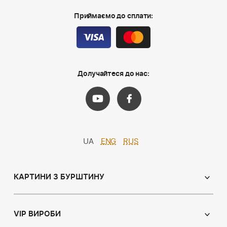
Приймаємо до сплати:
Долучайтеся до нас:
UA
ENG
RUS
КАРТИНИ З БУРШТИНУ
Православні ікони
Іменні ікони
VIP ВИРОБИ