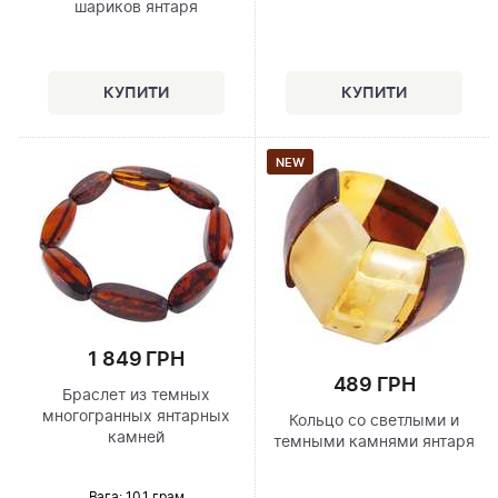
шариков янтаря
NEW
1 849 ГРН
489 ГРН
Браслет из темных
многогранных янтарных
Кольцо со светлыми и
камней
темными камнями янтаря
Вага: 10.1 грам