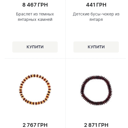
8 467 ГРН
441 ГРН
Браслет из темных
Детские бусы-чокер из
янтарных камней
янтаря
2 767 ГРН
2 871 ГРН