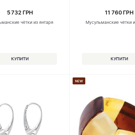
5 732 ГРН
11 760 ГРН
ьманские чётки из янтаря
Мусульманские чётки и
NEW