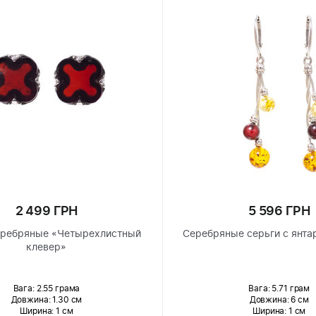
2 499 ГРН
5 596 ГРН
еребряные «Четырехлистный
Серебряные серьги с янта
клевер»
Вага: 2.55 грама
Вага: 5.71 грам
Довжина:
1.30 см
Довжина:
6 см
Ширина
: 1 см
Ширина
: 1 см