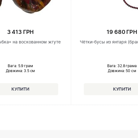
3 413 ГРН
19 680 ГРН
ыбка» на воскованном жгуте
Чётки-бусы из янтаря (бра
Вага: 5.9 грам
Вага: 32.8 грама
Довжина:
3.5 см
Довжина:
50 см