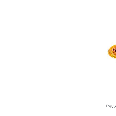
Будди