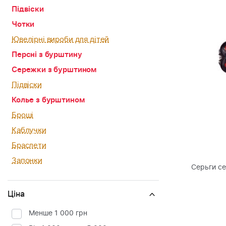
Підвіски
Чотки
Ювелірні вироби для дітей
Персні з бурштину
Сережки з бурштином
Підвіски
Колье з бурштином
Броші
Каблучки
Браслети
Запонки
Серьги с
Ціна
Менше 1 000 грн