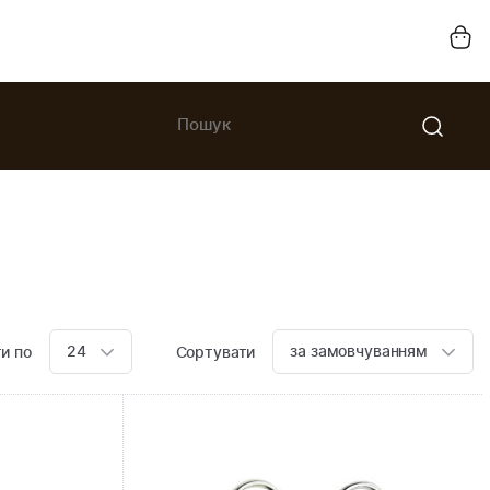
24
за замовчуванням
и по
Сортувати