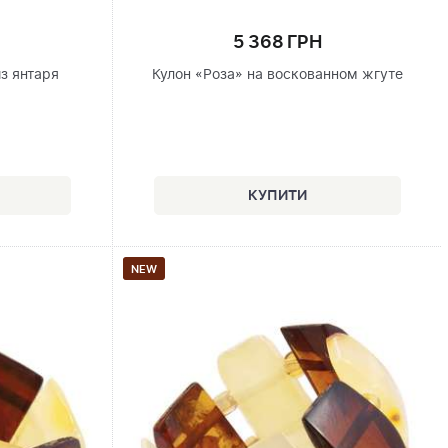
5 368 ГРН
з янтаря
Кулон «Роза» на воскованном жгуте
NEW