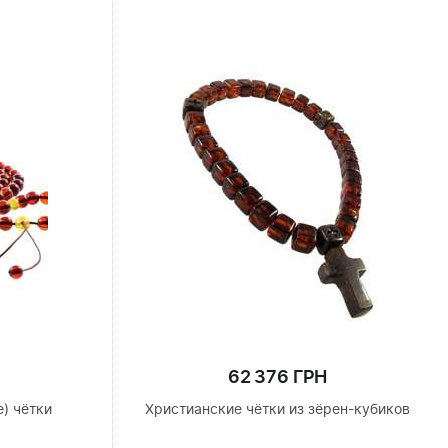
62 376 ГРН
) чётки
Христианские чётки из зёрен-кубиков