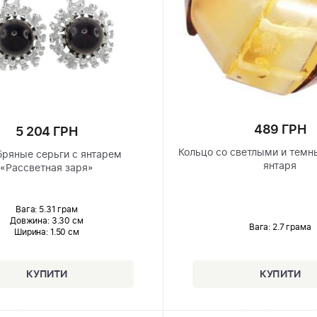
489 ГРН
5 204 ГРН
Кольцо со светлыми и тем
ряные серьги с янтарем
янтаря
«Рассветная заря»
Вага: 5.31 грам
Довжина:
3.30 см
Вага: 2.7 грама
Ширина
: 1.50 см