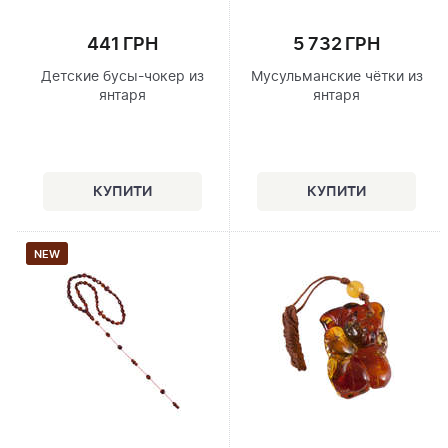
441 ГРН
5 732 ГРН
Детские бусы-чокер из
Мусульманские чётки из
янтаря
янтаря
NEW