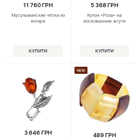
11 760 ГРН
5 368 ГРН
Мусульманские чётки из
Кулон «Роза» на
янтаря
воскованном жгуте
NEW
3 646 ГРН
489 ГРН