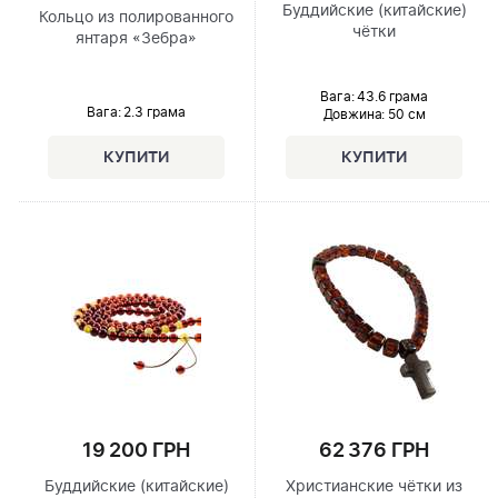
Буддийские (китайские)
Кольцо из полированного
чётки
янтаря «Зебра»
Вага: 43.6 грама
Вага: 2.3 грама
Довжина:
50 см
19 200 ГРН
62 376 ГРН
Буддийские (китайские)
Христианские чётки из