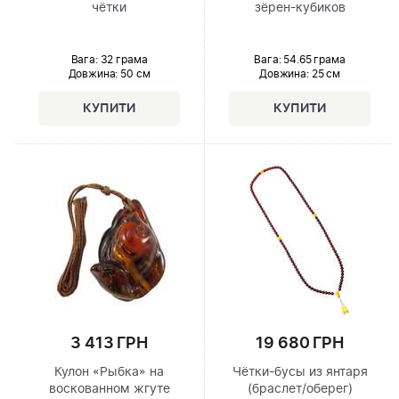
чётки
зёрен-кубиков
Вага: 32 грама
Вага: 54.65 грама
Довжина:
50 см
Довжина:
25 см
3 413 ГРН
19 680 ГРН
Кулон «Рыбка» на
Чётки-бусы из янтаря
воскованном жгуте
(браслет/оберег)