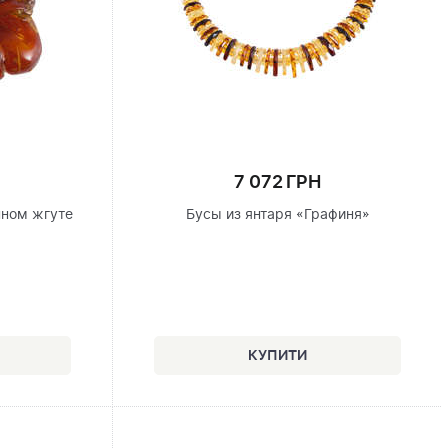
7 072 ГРН
нном жгуте
Бусы из янтаря «Графиня»