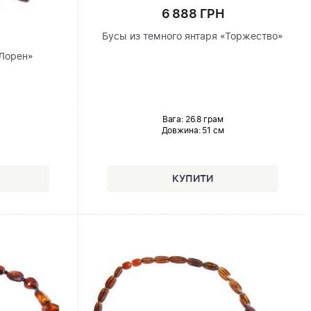
6 888 ГРН
Бусы из темного янтаря «Торжество»
Лорен»
Вага: 26.8 грам
Довжина:
51 см