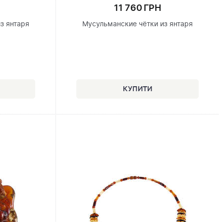
11 760 ГРН
з янтаря
Мусульманские чётки из янтаря