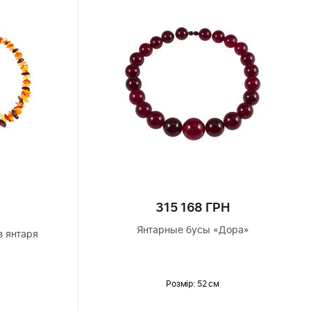
315 168 ГРН
Янтарные бусы «Дора»
з янтаря
Розмір
: 52 см