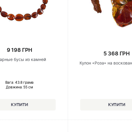
9 198 ГРН
5 368 ГРН
арные бусы из камней
Кулон «Роза» на воскова
Вага: 43.8 грама
Довжина:
55 см