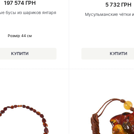
197 574 ГРН
5 732 ГРН
е бусы из шариков янтаря
Мусульманские чётки и
Розмір
: 44 см