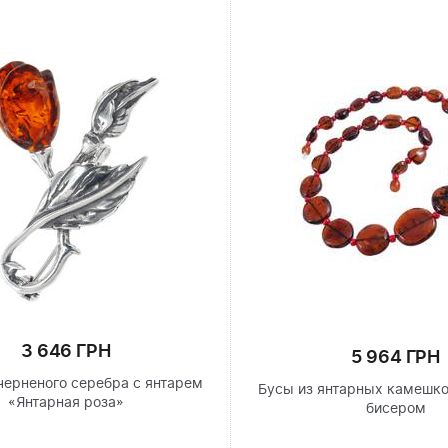
3 646 ГРН
5 964 ГРН
черненого серебра с янтарем
Бусы из янтарных камешко
«Янтарная роза»
бисером