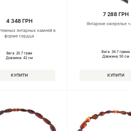
7 288 ГРН
4 348 ГРН
Янтарное ожерелье «
 темных янтарных камней в
форме сердца
Вага: 34.7 грама
Вага: 20.7 грам
Довжина:
50 см
Довжина:
42 см