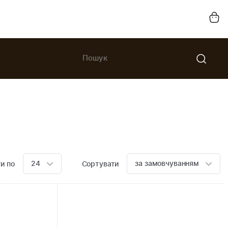
24
за замовчуванням
и по
Сортувати