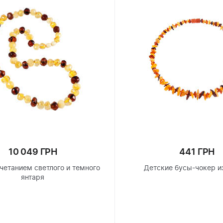
10 049 ГРН
441 ГРН
четанием светлого и темного
Детские бусы-чокер и
янтаря