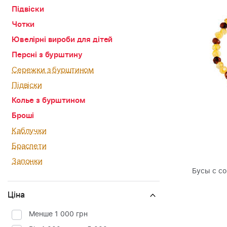
Підвіски
Чотки
Ювелірні вироби для дітей
Персні з бурштину
Сережки з бурштином
Підвіски
Колье з бурштином
Броші
Каблучки
Браслети
Запонки
Бусы с со
Ціна
Менше 1 000 грн