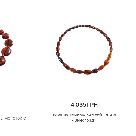
4 035 ГРН
Бусы из темных камней янтаря
в-монеток с
«Виноград»