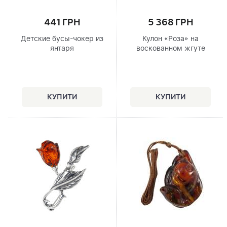
441 ГРН
5 368 ГРН
Детские бусы-чокер из
Кулон «Роза» на
янтаря
воскованном жгуте