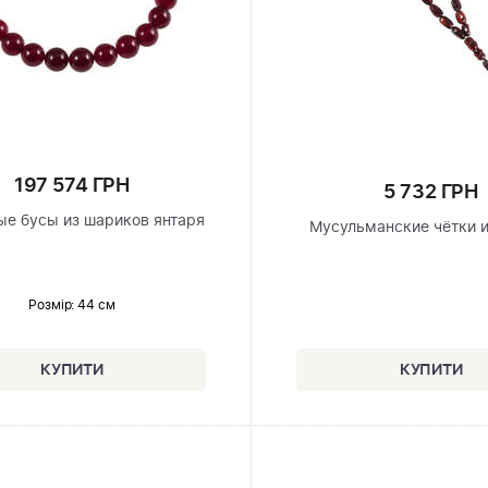
197 574 ГРН
5 732 ГРН
е бусы из шариков янтаря
Мусульманские чётки и
Розмір
: 44 см