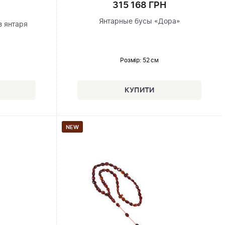
315 168 ГРН
Янтарные бусы «Дора»
з янтаря
Розмір
: 52 см
NEW