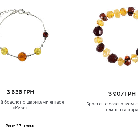
3 636 ГРН
3 907 ГРН
й браслет с шариками янтаря
Браслет с сочетанием с
«Кира»
темного янтар
Вага: 3.71 грама