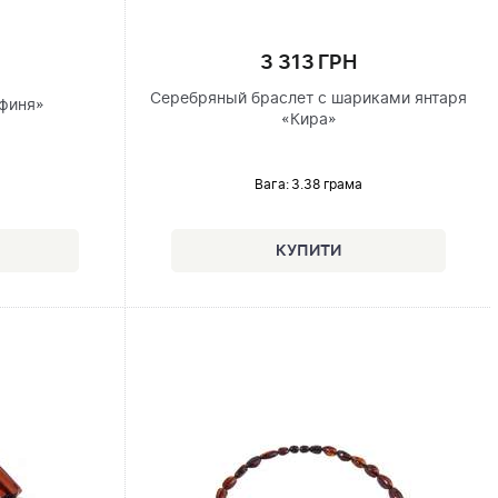
3 313 ГРН
Серебряный браслет с шариками янтаря
афиня»
«Кира»
Вага: 3.38 грама