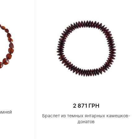
2 871 ГРН
амней
Браслет из темных янтарных камешков-
донатов