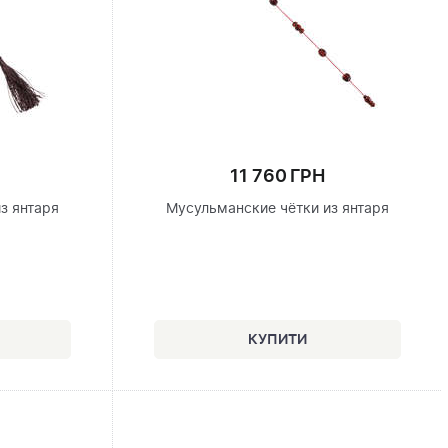
11 760 ГРН
з янтаря
Мусульманские чётки из янтаря