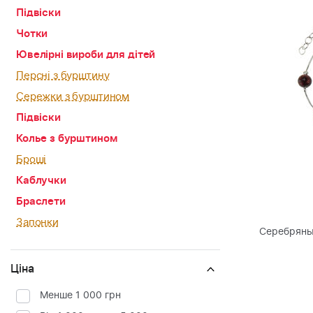
Підвіски
Чотки
Ювелірні вироби для дітей
Персні з бурштину
Сережки з бурштином
Підвіски
Колье з бурштином
Броші
Каблучки
Браслети
Запонки
Серебряны
Ціна
Менше 1 000 грн