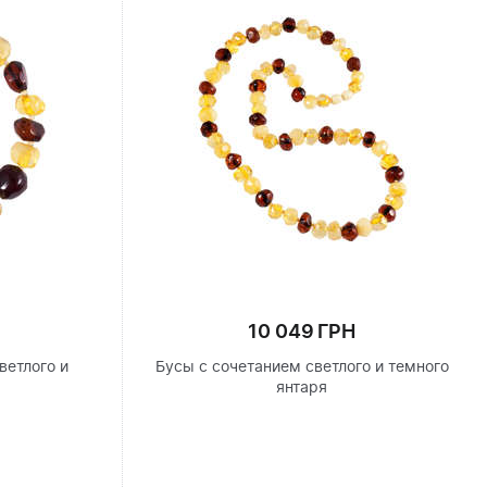
10 049 ГРН
ветлого и
Бусы с сочетанием светлого и темного
я
янтаря