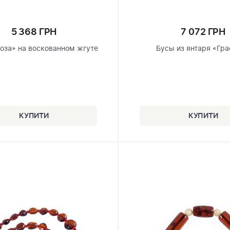
5 368 ГРН
7 072 ГРН
Роза» на воскованном жгуте
Бусы из янтаря «Гр