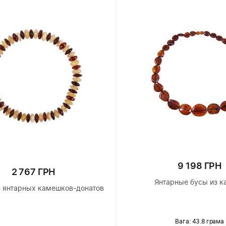
9 198 ГРН
2 767 ГРН
Янтарные бусы из к
з янтарных камешков-донатов
Вага: 43.8 грама