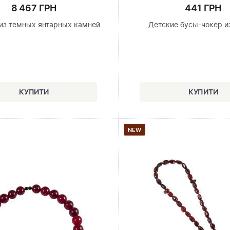
8 467 ГРН
441 ГРН
из темных янтарных камней
Детские бусы-чокер и
NEW