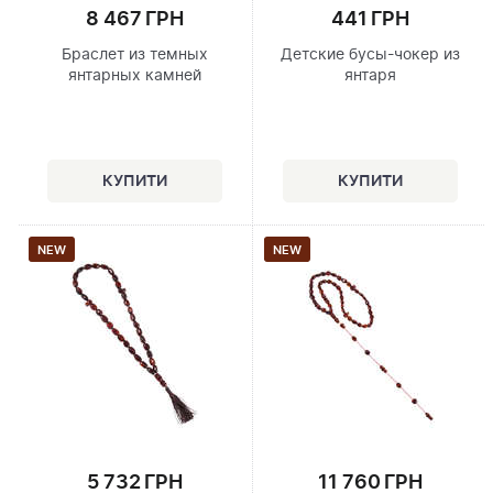
8 467 ГРН
441 ГРН
Браслет из темных
Детские бусы-чокер из
янтарных камней
янтаря
NEW
NEW
5 732 ГРН
11 760 ГРН