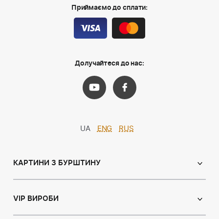
Приймаємо до сплати:
Долучайтеся до нас:
UA
ENG
RUS
КАРТИНИ З БУРШТИНУ
Православні ікони
Іменні ікони
VIP ВИРОБИ
Католицькі ікони
Сувеніри