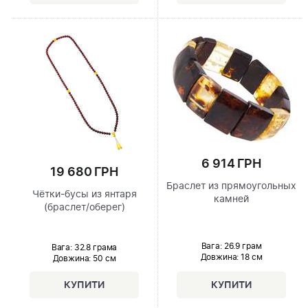
6 914 ГРН
19 680 ГРН
Браслет из прямоугольных
Чётки-бусы из янтаря
камней
(браслет/оберег)
Вага: 26.9 грам
Вага: 32.8 грама
Довжина:
18 см
Довжина:
50 см