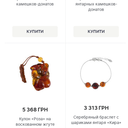
камешков-донатов
янтарных камешков-
донатов
3 313 ГРН
5 368 ГРН
Серебряный браслет с
Кулон «Роза» на
шариками янтаря «Кира»
воскованном жгуте