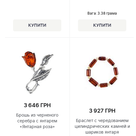
Вага: 3.38 грама
3 646 ГРН
3 927 ГРН
Брошь из черненого
Браслет с чередованием
серебра с янтарем
цилиндрических камней и
«Янтарная роза»
шариков янтаря