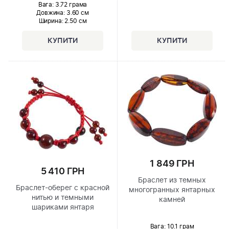
Вага: 3.72 грама
Довжина:
3.60 см
Ширина
: 2.50 см
1 849 ГРН
5 410 ГРН
Браслет из темных
Браслет-оберег с красной
многогранных янтарных
нитью и темными
камней
шариками янтаря
Вага: 10.1 грам