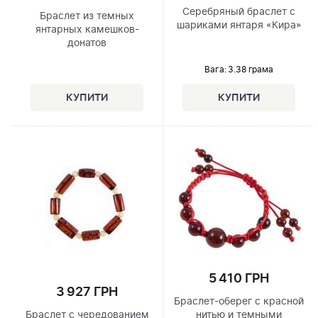
Серебряный браслет с
Браслет из темных
шариками янтаря «Кира»
янтарных камешков-
донатов
Вага: 3.38 грама
5 410 ГРН
3 927 ГРН
Браслет-оберег с красной
Браслет с чередованием
нитью и темными