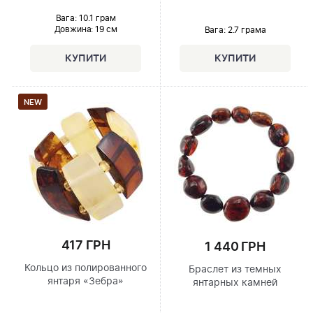
Вага: 10.1 грам
Довжина:
19 см
Вага: 2.7 грама
NEW
417 ГРН
1 440 ГРН
Кольцо из полированного
Браслет из темных
янтаря «Зебра»
янтарных камней