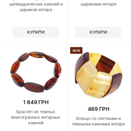
цилиндрических камней и
шариками янтаря
шариков янтаря
NEW
1 849 ГРН
489 ГРН
Браслет из темных
многогранных янтарных
Кольцо со светлыми и
камней
темными камнями янтаря