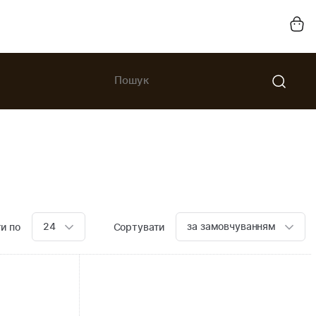
24
за замовчуванням
и по
Сортувати