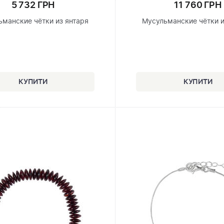
5 732 ГРН
11 760 ГРН
ьманские чётки из янтаря
Мусульманские чётки и