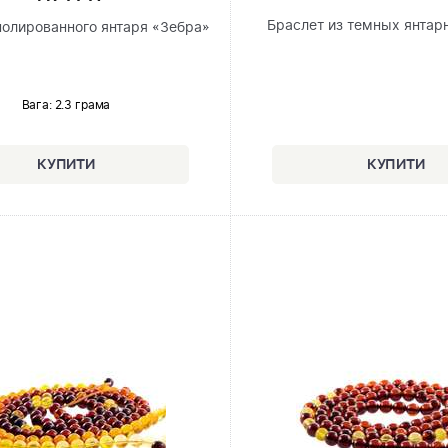
Браслет из темных янтар
полированного янтаря «Зебра»
Вага: 2.3 грама