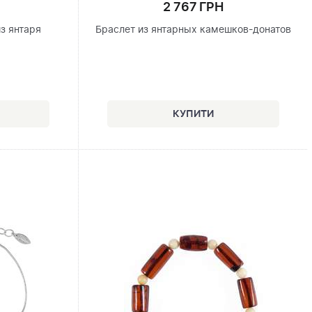
2 767 ГРН
з янтаря
Браслет из янтарных камешков-донатов