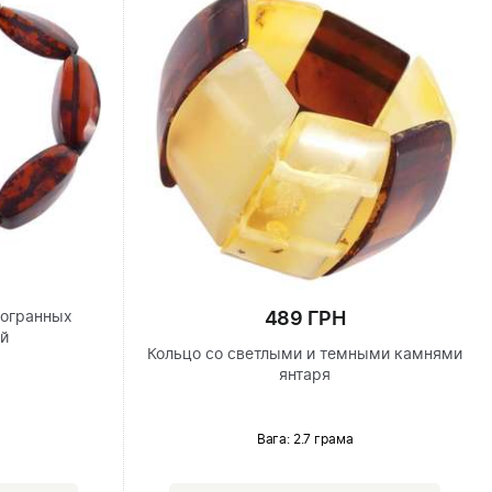
489 ГРН
гогранных
ей
Кольцо со светлыми и темными камнями
янтаря
Вага: 2.7 грама