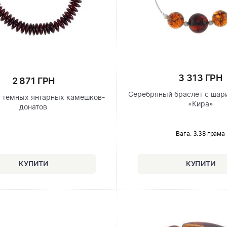
3 313 ГРН
2 871 ГРН
Серебряный браслет с шар
з темных янтарных камешков-
«Кира»
донатов
Вага: 3.38 грама