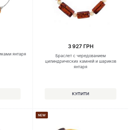
3 927 ГРН
иками янтаря
Браслет с чередованием
цилиндрических камней и шариков
янтаря
NEW