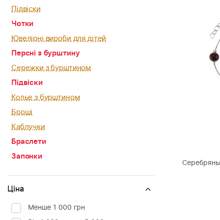
Підвіски
Чотки
Ювелірні вироби для дітей
Персні з бурштину
Сережки з бурштином
Підвіски
Колье з бурштином
Броші
Каблучки
Браслети
Запонки
Серебряны
Ціна
Менше 1 000 грн