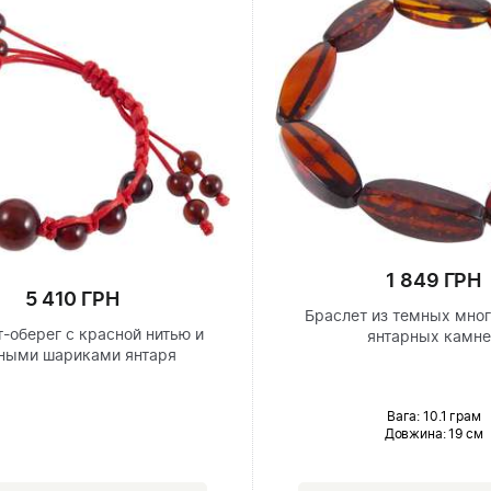
1 849 ГРН
5 410 ГРН
Браслет из темных мно
-оберег с красной нитью и
янтарных камн
ными шариками янтаря
Вага: 10.1 грам
Довжина:
19 см