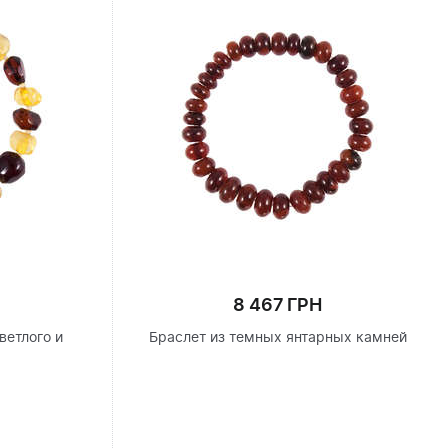
8 467 ГРН
ветлого и
Браслет из темных янтарных камней
я