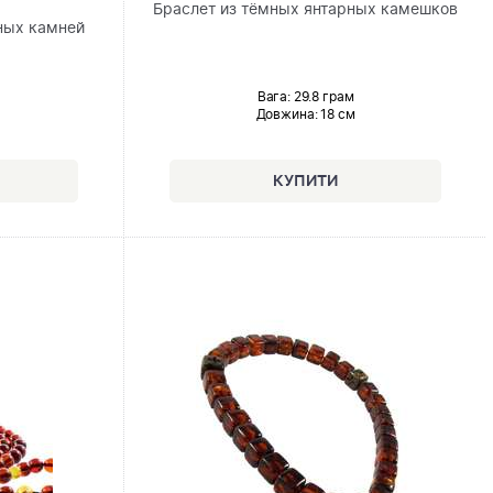
Браслет из тёмных янтарных камешков
ных камней
Вага: 29.8 грам
Довжина:
18 см