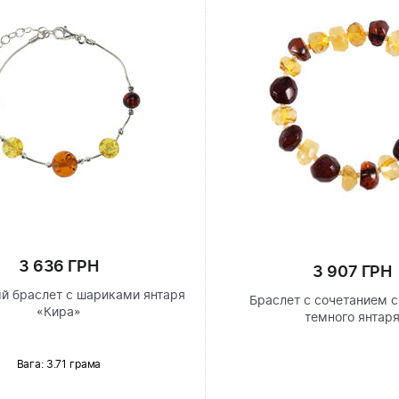
3 636 ГРН
3 907 ГРН
й браслет с шариками янтаря
Браслет с сочетанием с
«Кира»
темного янтар
Вага: 3.71 грама