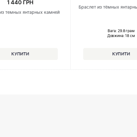
1 440 ГРН
Браслет из тёмных янтарн
из темных янтарных камней
Вага: 29.8 грам
Довжина:
18 см