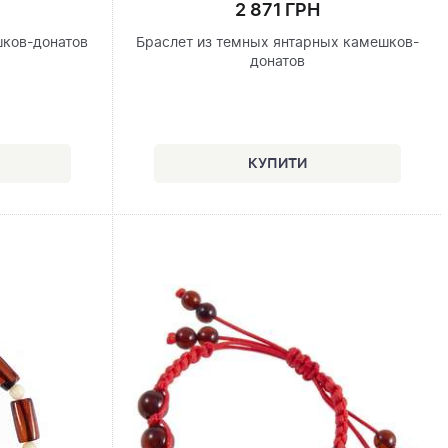
2 871 ГРН
шков-донатов
Браслет из темных янтарных камешков-
донатов