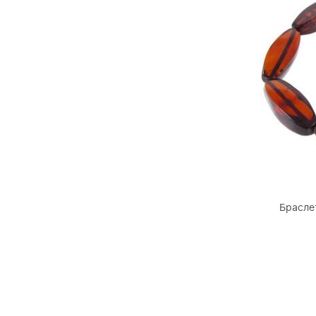
Брасле