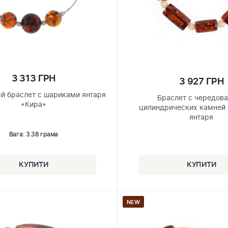
3 313 ГРН
3 927 ГРН
й браслет с шариками янтаря
Браслет с чередов
«Кира»
цилиндрических камней 
янтаря
Вага: 3.38 грама
NEW