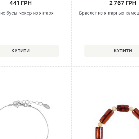
441 ГРН
2 767 ГРН
ие бусы-чокер из янтаря
Браслет из янтарных каме