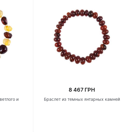
8 467 ГРН
ветлого и
Браслет из темных янтарных камней
я