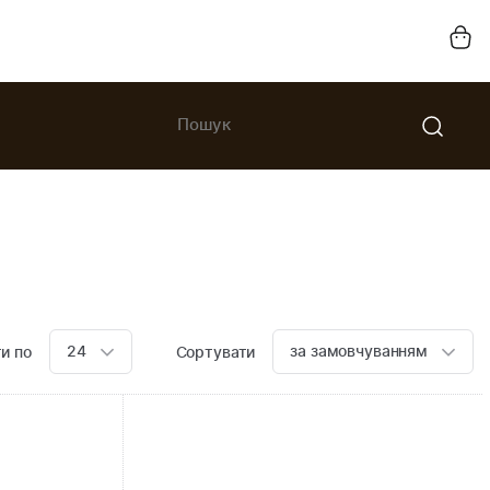
24
за замовчуванням
и по
Сортувати