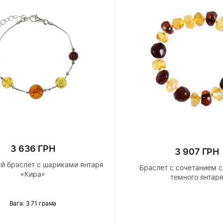
3 636 ГРН
3 907 ГРН
й браслет с шариками янтаря
Браслет с сочетанием с
«Кира»
темного янтар
Вага: 3.71 грама