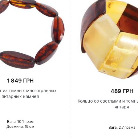
1 849 ГРН
489 ГРН
т из темных многогранных
янтарных камней
Кольцо со светлыми и тем
янтаря
Вага: 10.1 грам
Довжина:
19 см
Вага: 2.7 грама