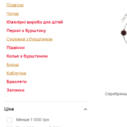
Підвіски
Чотки
Ювелірні вироби для дітей
Персні з бурштину
Сережки з бурштином
Підвіски
Колье з бурштином
Броші
Каблучки
Браслети
Запонки
Серебряны
Ціна
Менше 1 000 грн