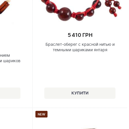
5 410 ГРН
Браслет-оберег с красной нитью и
темными шариками янтаря
анием
и шариков
NEW