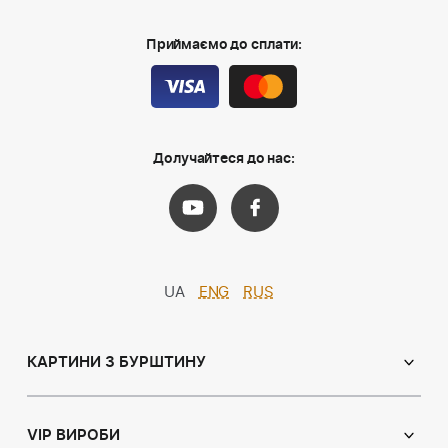
Приймаємо до сплати:
Долучайтеся до нас:
UA
ENG
RUS
КАРТИНИ З БУРШТИНУ
Православні ікони
Іменні ікони
VIP ВИРОБИ