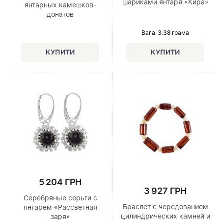
шариками янтаря «Кира»
янтарных камешков-
донатов
Вага: 3.38 грама
5 204 ГРН
3 927 ГРН
Серебряные серьги с
Браслет с чередованием
янтарем «Рассветная
цилиндрических камней и
заря»