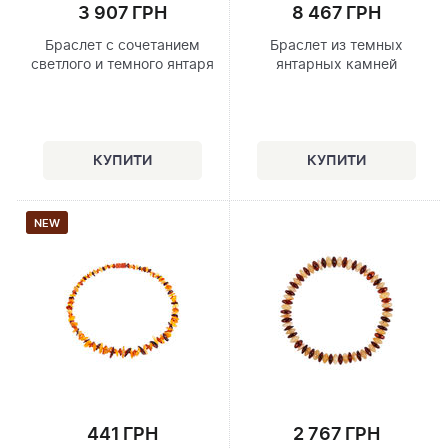
3 907 ГРН
8 467 ГРН
Браслет с сочетанием
Браслет из темных
светлого и темного янтаря
янтарных камней
NEW
441 ГРН
2 767 ГРН