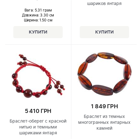
шариков янтаря
Вага: 5.31 грам
Довжина:
3.30 см
Ширина
: 1.50 см
1 849 ГРН
5 410 ГРН
Браслет из темных
Браслет-оберег с красной
многогранных янтарных
нитью и темными
камней
шариками янтаря