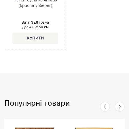
Чётки-бусы из янтаря
(браслет/оберег)
Вага: 32.8 грама
Довжина:
50 см
Популярні товари