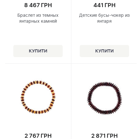
8 467 ГРН
441 ГРН
Браслет из темных
Детские бусы-чокер из
янтарных камней
янтаря
2 767 ГРН
2 871 ГРН