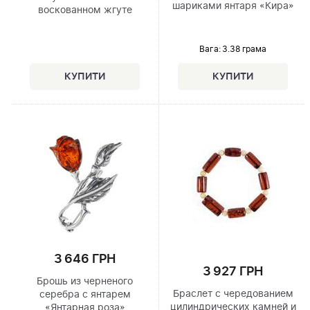
шариками янтаря «Кира»
воскованном жгуте
Вага: 3.38 грама
3 646 ГРН
3 927 ГРН
Брошь из черненого
Браслет с чередованием
серебра с янтарем
цилиндрических камней и
«Янтарная роза»