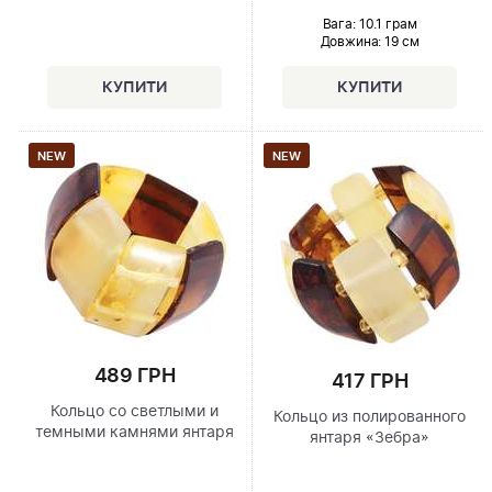
Вага: 10.1 грам
Довжина:
19 см
NEW
NEW
489 ГРН
417 ГРН
Кольцо со светлыми и
Кольцо из полированного
темными камнями янтаря
янтаря «Зебра»