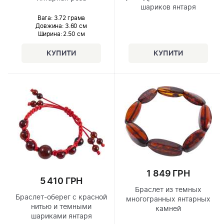
шариков янтаря
Вага: 3.72 грама
Довжина:
3.60 см
Ширина
: 2.50 см
1 849 ГРН
5 410 ГРН
Браслет из темных
Браслет-оберег с красной
многогранных янтарных
нитью и темными
камней
шариками янтаря