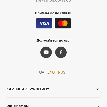
Пн - Пт 09:00-18:00
Приймаємо до сплати:
Долучайтеся до нас:
UA
ENG
RUS
КАРТИНИ З БУРШТИНУ
Православні ікони
Іменні ікони
VIP ВИРОБИ