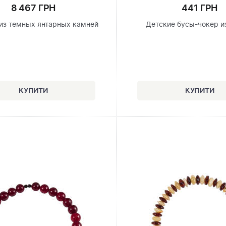
8 467 ГРН
441 ГРН
из темных янтарных камней
Детские бусы-чокер и