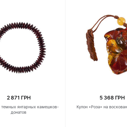
2 871 ГРН
5 368 ГРН
з темных янтарных камешков-
Кулон «Роза» на воскова
донатов