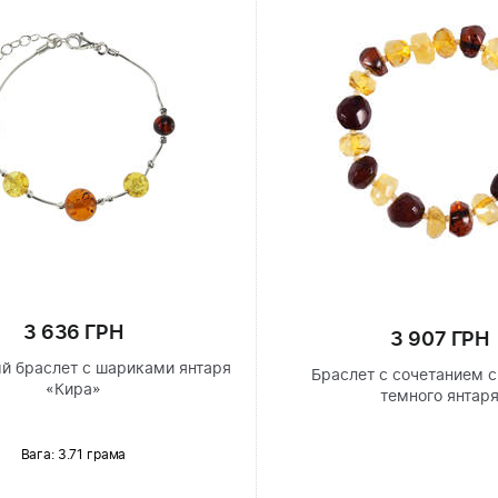
3 636 ГРН
3 907 ГРН
й браслет с шариками янтаря
Браслет с сочетанием с
«Кира»
темного янтар
Вага: 3.71 грама