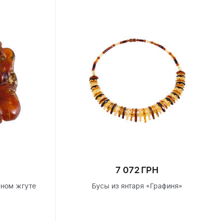
7 072 ГРН
нном жгуте
Бусы из янтаря «Графиня»