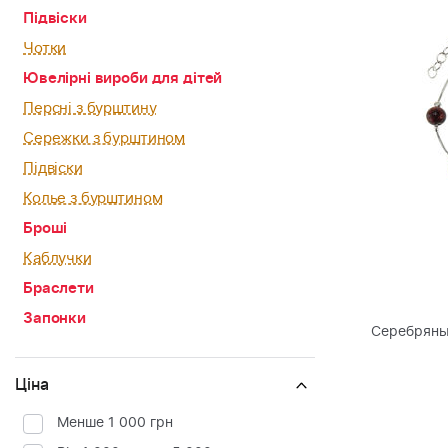
Підвіски
Чотки
Ювелірні вироби для дітей
Персні з бурштину
Сережки з бурштином
Підвіски
Колье з бурштином
Броші
Каблучки
Браслети
Запонки
Серебряны
Ціна
Менше 1 000 грн