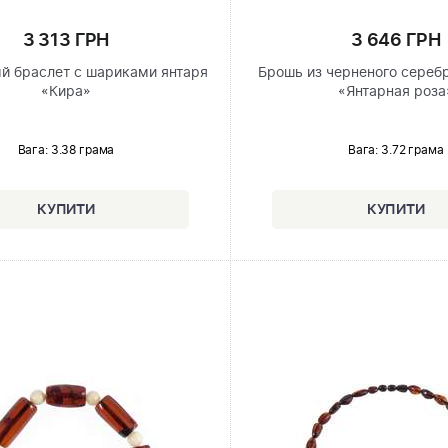
3 313 ГРН
3 646 ГРН
й браслет с шариками янтаря
Брошь из черненого сереб
«Кира»
«Янтарная роза
Вага: 3.38 грама
Вага: 3.72 грама