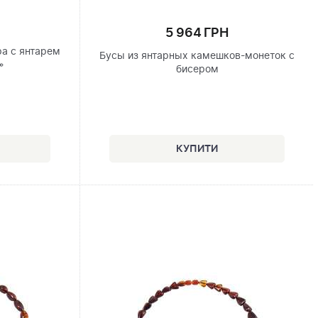
5 964 ГРН
ра с янтарем
Бусы из янтарных камешков-монеток с
»
бисером