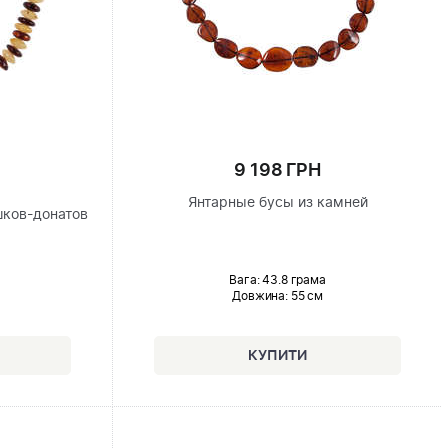
9 198 ГРН
Янтарные бусы из камней
шков-донатов
Вага: 43.8 грама
Довжина:
55 см