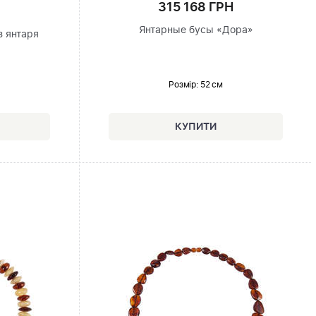
315 168 ГРН
Янтарные бусы «Дора»
з янтаря
Розмір
: 52 см