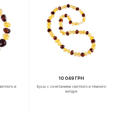
10 049 ГРН
ветлого и
Бусы с сочетанием светлого и темного
я
янтаря