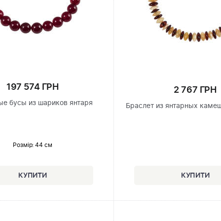
197 574 ГРН
2 767 ГРН
е бусы из шариков янтаря
Браслет из янтарных каме
Розмір
: 44 см