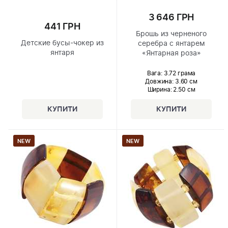
3 646 ГРН
441 ГРН
Брошь из черненого
Детские бусы-чокер из
серебра с янтарем
янтаря
«Янтарная роза»
Вага: 3.72 грама
Довжина:
3.60 см
Ширина
: 2.50 см
NEW
NEW