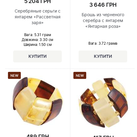
5 204 ГРН
3 646 ГРН
Серебряные серьги с
Брошь из черненого
янтарем «Рассветная
серебра с янтарем
заря»
«Янтарная роза»
Вага: 5.31 грам
Довжина:
3.30 см
Вага: 3.72 грама
Ширина
: 1.50 см
NEW
NEW
489 ГРН